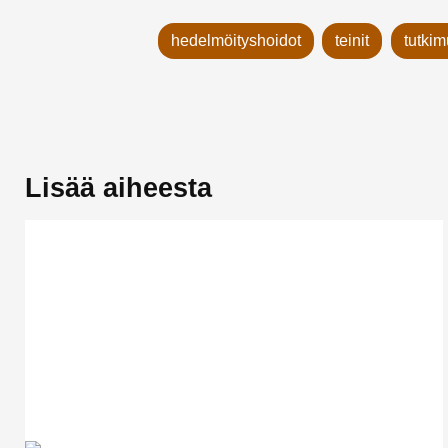
hedelmöityshoidot
teinit
tutkim
Lisää aiheesta