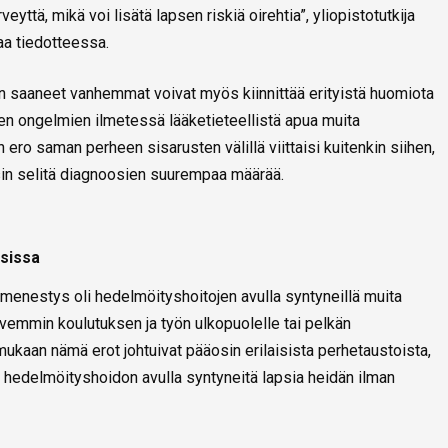
ttä, mikä voi lisätä lapsen riskiä oirehtia”, yliopistotutkija
aa tiedotteessa.
n saaneet vanhemmat voivat myös kiinnittää erityistä huomiota
ten ongelmien ilmetessä lääketieteellistä apua muita
 saman perheen sisarusten välillä viittaisi kuitenkin siihen,
sin selitä diagnoosien suurempaa määrää.
sissa
menestys oli hedelmöityshoitojen avulla syntyneillä muita
rvemmin koulutuksen ja työn ulkopuolelle tai pelkän
mukaan nämä erot johtuivat pääosin erilaisista perhetaustoista,
sa hedelmöityshoidon avulla syntyneitä lapsia heidän ilman