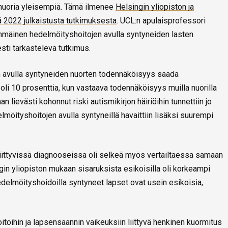
 nuoria yleisempiä. Tämä ilmenee
Helsingin yliopiston ja
ä 2022 julkaistusta tutkimuksesta
. UCL:n apulaisprofessori
mäinen hedelmöityshoitojen avulla syntyneiden lasten
ti tarkasteleva tutkimus.
 avulla syntyneiden nuorten todennäköisyys saada
li 10 prosenttia, kun vastaava todennäköisyys muilla nuorilla
n lievästi kohonnut riski autismikirjon häiriöihin tunnettiin jo
öityshoitojen avulla syntyneillä havaittiin lisäksi suurempi
iittyvissä diagnooseissa oli selkeä myös vertailtaessa samaan
in yliopiston mukaan sisaruksista esikoisilla oli korkeampi
delmöityshoidoilla syntyneet lapset ovat usein esikoisia,
toihin ja lapsensaannin vaikeuksiin liittyvä henkinen kuormitus