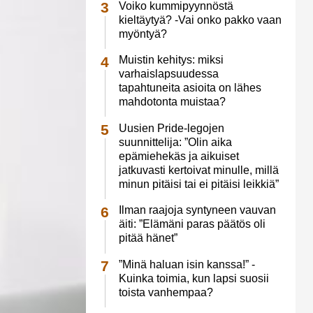
Voiko kummipyynnöstä
kieltäytyä? -Vai onko pakko vaan
myöntyä?
Muistin kehitys: miksi
varhaislapsuudessa
tapahtuneita asioita on lähes
mahdotonta muistaa?
Uusien Pride-legojen
suunnittelija: ”Olin aika
epämiehekäs ja aikuiset
jatkuvasti kertoivat minulle, millä
minun pitäisi tai ei pitäisi leikkiä”
Ilman raajoja syntyneen vauvan
äiti: ”Elämäni paras päätös oli
pitää hänet”
”Minä haluan isin kanssa!” -
Kuinka toimia, kun lapsi suosii
toista vanhempaa?