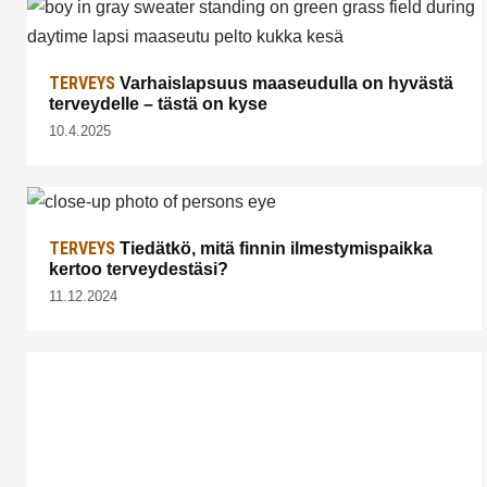
TERVEYS
Varhaislapsuus maaseudulla on hyvästä
terveydelle – tästä on kyse
10.4.2025
TERVEYS
Tiedätkö, mitä finnin ilmestymispaikka
kertoo terveydestäsi?
11.12.2024