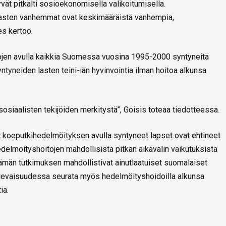
yvät pitkälti sosioekonomisella valikoitumisella.
lasten vanhemmat ovat keskimääräistä vanhempia,
es kertoo.
tojen avulla kaikkia Suomessa vuosina 1995-2000 syntyneitä
yntyneiden lasten teini-iän hyvinvointia ilman hoitoa alkunsa
siaalisten tekijöiden merkitystä”, Goisis toteaa tiedotteessa.
 koeputkihedelmöityksen avulla syntyneet lapset ovat ehtineet
elmöityshoitojen mahdollisista pitkän aikavälin vaikutuksista
. Tämän tutkimuksen mahdollistivat ainutlaatuiset suomalaiset
 tulevaisuudessa seurata myös hedelmöityshoidoilla alkunsa
ia.