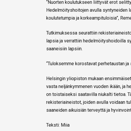
“Nuorten koulutukseen liittyvät erot selitt
Hedelmöityshoitojen avulla syntyneiden 
koulutetumpia ja korkeampituloisia”, Rem
Tutkimuksessa seurattiin rekisteriaineis
lapsia ja verrattiin hedelmöityshoidoilla s
saaneisiin lapsiin.
“Tuloksemme korostavat perhetaustan ja so
Helsingin yliopiston mukaan ensimmäiset
vasta neljänkymmenen vuoden ikään, ja hed
on toistaiseksi saatavilla niukalti tietoa
rekisteriaineistot, joiden avulla voidaan
saaneiden aikuisiän terveyttä ja hyvinvoint
Teksti: Miia