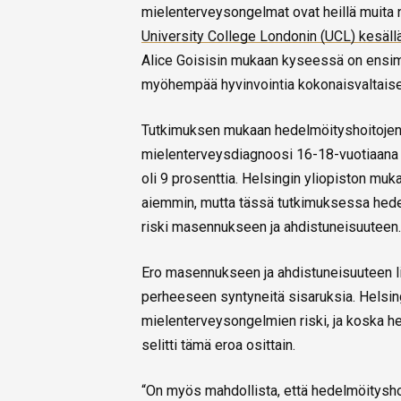
mielenterveysongelmat ovat heillä muita
University College Londonin (UCL) kesäll
Alice Goisisin mukaan kyseessä on ensim
myöhempää hyvinvointia kokonaisvaltaises
Tutkimuksen mukaan hedelmöityshoitojen
mielenterveysdiagnoosi 16-18-vuotiaana o
oli 9 prosenttia. Helsingin yliopiston mukaa
aiemmin, mutta tässä tutkimuksessa hedelm
riski masennukseen ja ahdistuneisuuteen.
Ero masennukseen ja ahdistuneisuuteen l
perheeseen syntyneitä sisaruksia. Helsing
mielenterveysongelmien riski, ja koska he
selitti tämä eroa osittain.
“On myös mahdollista, että hedelmöityshoi