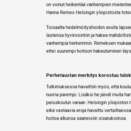
on voinut heikentää vanhempien mielentervey
Hanna Remes Helsingin yliopistosta tote
Toisaalta hedelmöityshoidon avulla lapse
lastensa hyvinvointiin ja hakea mahdollis
vanhempia herkemmin. Remeksen mukaan ero
ettei suurempi hoitoon hakeutuminen täy
Perhetaustan merkitys korostuu tulok
Tutkimuksessa havaittiin myös, että koulu
nuoria parempi. Lisäksi he jäivät muita ha
peruskoulun varaan. Helsingin yliopiston 
eikä vastaavia eroja havaittu vertailtaes
hoitoa alkunsa saaneisiin sisaruksiinsa.