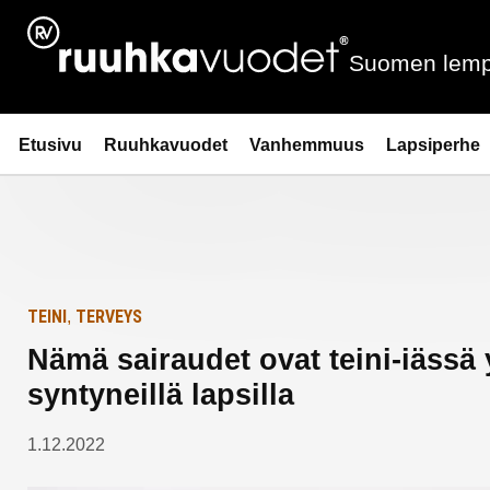
Siirry
Etusivulle
sisältöön
Suomen lemp
Ruuhkavuodet.fi
Etusivu
Ruuhkavuodet
Vanhemmuus
Lapsiperhe
TEINI
TERVEYS
,
Nämä sairaudet ovat teini-iässä
syntyneillä lapsilla
1.12.2022