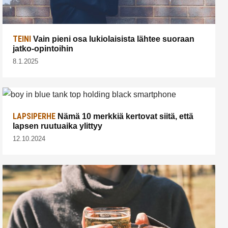
TEINI
Vain pieni osa lukiolaisista lähtee suoraan
jatko-opintoihin
8.1.2025
LAPSIPERHE
Nämä 10 merkkiä kertovat siitä, että
lapsen ruutuaika ylittyy
12.10.2024