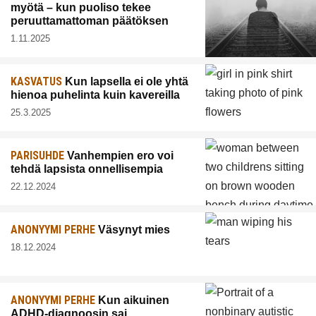
myötä – kun puoliso tekee
peruuttamattoman päätöksen
1.11.2025
KASVATUS
Kun lapsella ei ole yhtä
hienoa puhelinta kuin kavereilla
25.3.2025
PARISUHDE
Vanhempien ero voi
tehdä lapsista onnellisempia
22.12.2024
ANONYYMI PERHE
Väsynyt mies
18.12.2024
ANONYYMI PERHE
Kun aikuinen
ADHD-diagnoosin sai