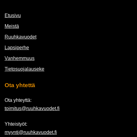
Etusivu
Meistä
Ruuhkavuodet
Lapsiperhe
Vanhemmuus
Tietosuojalauseke
Ota yhtettä
Ota yhteyttä:
toimitus@ruuhkavuodet.fi
Yhteistyöt:
myynti@ruuhkavuodet.fi