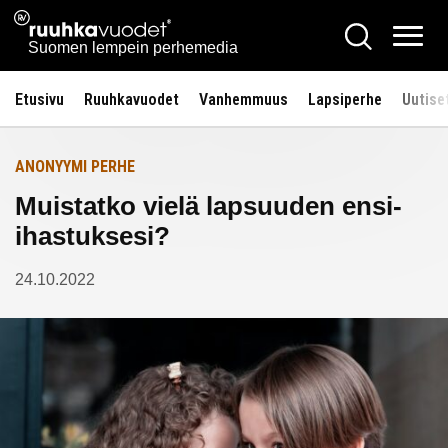
Siirry
Ruuhkavuodet.fi
Hae
Etusivulle
sisältöön
Vali
Suomen lempein perhemedia
Etusivu
Ruuhkavuodet
Vanhemmuus
Lapsiperhe
Uutise
ANONYYMI PERHE
Muistatko vielä lapsuuden ensi-
ihastuksesi?
24.10.2022