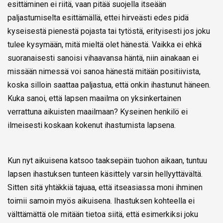
esittäminen ei riitä, vaan pitää suojella itseään
paljastumiselta esittämällä, ettei hirveästi edes pidä
kyseisestä pienestä pojasta tai tytöstä, erityisesti jos joku
tulee kysymään, mitä mieltä olet hänestä. Vaikka ei ehkä
suoranaisesti sanoisi vihaavansa häntä, niin ainakaan ei
missään nimessä voi sanoa hänestä mitään positiivista,
koska silloin saattaa paljastua, että onkin ihastunut häneen.
Kuka sanoi, että lapsen maailma on yksinkertainen
verrattuna aikuisten maailmaan? Kyseinen henkilö ei
ilmeisesti koskaan kokenut ihastumista lapsena.
Kun nyt aikuisena katsoo taaksepäin tuohon aikaan, tuntuu
lapsen ihastuksen tunteen käsittely varsin hellyyttävältä.
Sitten sitä yhtäkkiä tajuaa, että itseasiassa moni ihminen
toimii samoin myös aikuisena. Ihastuksen kohteella ei
välttämättä ole mitään tietoa siitä, että esimerkiksi joku