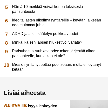
Nämä 10 merkkiä voivat kertoa toksisesta
parisuhteesta
Ideoita lasten ulkoilmasynttäreille – kevään ja kesän
odotetuimmat juhlat
ADHD ja aistinsäätelyn poikkeavuudet
Minkä ikäisen lapsen hiukset voi värjätä?
Parisuhde ja ruuhkavuodet: miten järjestää aikaa
parisuhteelle, kun aikaa ei ole?
Mies oli yrittänyt pettää puolisoaan, mutta ei löytänyt
ketään!
Lisää aiheesta
VANHEMMUUS
Isyys leskeyden