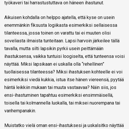
työkaveri tai harrastustuttava on häneen ihastunut.
Aikuisen kohdalla on helppo ajatella, että kyse on usein
enemmänkin fiksusta logiikasta esimerkiksi sellaisessa
tilanteessa, jossa toinen on varattu tai ei muuten olisi
soveliasta ilmaista tunteitaan. Lapsi harvoin järkeilee tällä
tavalla, mutta silti lapsikin pyrkii usein peittämään
ihastuksensa, vaikka tuntuisi loogiselta, että tunteensa voisi
näyttää. Miksi lapsikaan ei uskalla olla “rehellinen”
tuollaisessa tilanteessa? Miksi ihastuksen kohteelle ei voi
esimerkiksi viedä kukkia, istua itse hänen viereensä, pyytää
häntä leikkiin mukaan tai muuta vastaavaa? Näin siis, jos
ensi-ihastuminen tapahtuu esimerkiksi ensimmäisellä,
toisella tai kolmannella luokalla, tai miksei nuorempana tai
vanhempanakin.
Muistatko vielä oman ensi-ihastuksesi ja uskalsitko näyttää