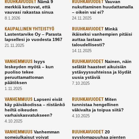
RUUHKAVUODET
Nämä 9
RUUHKAVUODET
Vauvan
merkkiä kertovat, että
nukuttaminen huudattamalla
vauvasi rakastaa sinua
– oikein vai ei?
8.1.2026
24.11.2025
KAUPALLINEN YHTEISTYÖ
RUUHKAVUODET
Minkä
Lastentarvike Oy – Parasta
ikäiseksi vanhempien pitäisi
lapsellesi jo vuodesta 1967
auttaa lastaan
taloudellisesti?
21.11.2025
14.11.2025
VANHEMMUUS
Isyys
RUUHKAVUODET
Nainen, näin
leskeyden myötä – kun
selätät haasteet aikuisiän
puoliso tekee
ystävyyssuhteissa ja löydät
peruuttamattoman
uusia ystäviä
päätöksen
7.10.2025
1.11.2025
VANHEMMUUS
Lapseni eivät
RUUHKAVUODET
Miten
käy päiväkodissa – riistänkö
tunnistaa hengellinen
heiltä oikeuden
väkivalta ja toipua siitä?
varhaiskasvatukseen?
4.10.2025
4.10.2025
VANHEMMUUS
Vanhemman
RUUHKAVUODET
20
somejulkaisut voivat
syyslomapuuhaa pienten