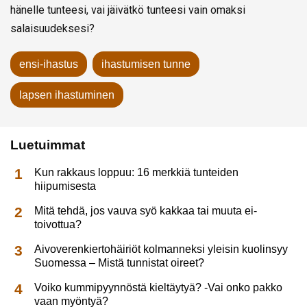
hänelle tunteesi, vai jäivätkö tunteesi vain omaksi
salaisuudeksesi?
ensi-ihastus
ihastumisen tunne
lapsen ihastuminen
Luetuimmat
Kun rakkaus loppuu: 16 merkkiä tunteiden
hiipumisesta
Mitä tehdä, jos vauva syö kakkaa tai muuta ei-
toivottua?
Aivoverenkiertohäiriöt kolmanneksi yleisin kuolinsyy
Suomessa – Mistä tunnistat oireet?
Voiko kummipyynnöstä kieltäytyä? -Vai onko pakko
vaan myöntyä?