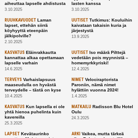
aiheuttaa lapselle ahdistusta
lasten kanssa
3.10.2025
3.10.2025
RUUHKAVUODET
Laman
UUTISET
Tutkimus: Kouluihin
lapset, ettehän siirrä
kaivataan takaisin kuria ja
köyhyyttä eteenpäin
järjestystä
jälkipolville?
13.9.2025
2.10.2025
KASVATUS
Eläinrakkautta
UUTISET
Iso määrä Pilttejä
kannattaa alkaa opettamaan
vedetään pois myynnistä –
lapselle varhain
homemyrkkyriski!
14.6.2025
12.4.2025
TERVEYS
Varhaislapsuus
NIMET
Velociraptorista
maaseudulla on hyvästä
Paroniin, nämä nimet
terveydelle – tästä on kyse
hylättiin vuonna 2024!
10.4.2025
1.4.2025
KASVATUS
Kun lapsella ei ole
MATKAILU
Radisson Blu Hotel
yhtä hienoa puhelinta kuin
Oulu
kavereilla
24.3.2025
25.3.2025
LAPSET
Kevätaurinko
ARKI
Vaikea, mutta tärkeä