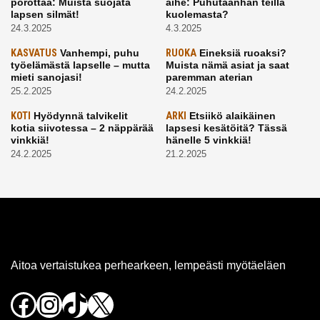
porottaa: Muista suojata
aihe: Puhutaanhan teillä
lapsen silmät!
kuolemasta?
24.3.2025
4.3.2025
KASVATUS
Vanhempi, puhu
RUOKA
Eineksiä ruoaksi?
työelämästä lapselle – mutta
Muista nämä asiat ja saat
mieti sanojasi!
paremman aterian
25.2.2025
24.2.2025
KOTI
Hyödynnä talvikelit
ARKI
Etsiikö alaikäinen
kotia siivotessa – 2 näppärää
lapsesi kesätöitä? Tässä
vinkkiä!
hänelle 5 vinkkiä!
24.2.2025
21.2.2025
Aitoa vertaistukea perhearkeen, lempeästi myötäeläen
Facebook
Instagram
TikTok
X