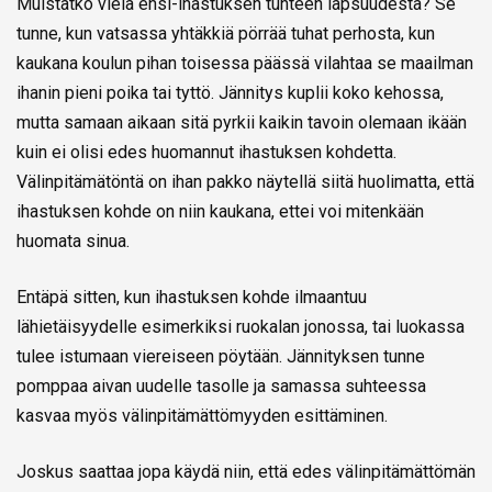
Muistatko vielä ensi-ihastuksen tunteen lapsuudesta? Se
tunne, kun vatsassa yhtäkkiä pörrää tuhat perhosta, kun
kaukana koulun pihan toisessa päässä vilahtaa se maailman
ihanin pieni poika tai tyttö. Jännitys kuplii koko kehossa,
mutta samaan aikaan sitä pyrkii kaikin tavoin olemaan ikään
kuin ei olisi edes huomannut ihastuksen kohdetta.
Välinpitämätöntä on ihan pakko näytellä siitä huolimatta, että
ihastuksen kohde on niin kaukana, ettei voi mitenkään
huomata sinua.
Entäpä sitten, kun ihastuksen kohde ilmaantuu
lähietäisyydelle esimerkiksi ruokalan jonossa, tai luokassa
tulee istumaan viereiseen pöytään. Jännityksen tunne
pomppaa aivan uudelle tasolle ja samassa suhteessa
kasvaa myös välinpitämättömyyden esittäminen.
Joskus saattaa jopa käydä niin, että edes välinpitämättömän