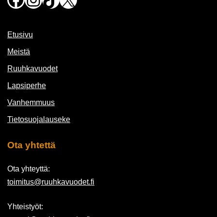
Etusivu
Meistä
Ruuhkavuodet
Lapsiperhe
Vanhemmuus
Tietosuojalauseke
Ota yhtettä
Ota yhteyttä:
toimitus@ruuhkavuodet.fi
Yhteistyöt: