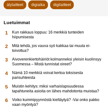
älylaitteet
digiaika
digilaitteet
Luetuimmat
Kun rakkaus loppuu: 16 merkkiä tunteiden
hiipumisesta
Mitä tehdä, jos vauva syö kakkaa tai muuta ei-
toivottua?
Aivoverenkiertohäiriöt kolmanneksi yleisin kuolinsyy
Suomessa – Mistä tunnistat oireet?
Nämä 10 merkkiä voivat kertoa toksisesta
parisuhteesta
Muistin kehitys: miksi varhaislapsuudessa
tapahtuneita asioita on lähes mahdotonta muistaa?
Voiko kummipyynnöstä kieltäytyä? -Vai onko pakko
vaan myöntyä?