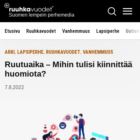
Siirry
Ruuhkavuodet.fi
Hae
Etusivulle
sisältöön
Vali
Suomen lempein perhemedia
Etusivu
Ruuhkavuodet
Vanhemmuus
Lapsiperhe
Uutise
ARKI
LAPSIPERHE
RUUHKAVUODET
VANHEMMUUS
,
,
,
Ruutuaika – Mihin tulisi kiinnittää
huomiota?
7.8.2022