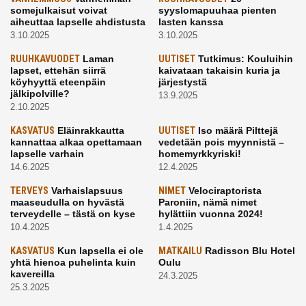
somejulkaisut voivat
syyslomapuuhaa pienten
aiheuttaa lapselle ahdistusta
lasten kanssa
3.10.2025
3.10.2025
RUUHKAVUODET
Laman
UUTISET
Tutkimus: Kouluihin
lapset, ettehän siirrä
kaivataan takaisin kuria ja
köyhyyttä eteenpäin
järjestystä
jälkipolville?
13.9.2025
2.10.2025
KASVATUS
Eläinrakkautta
UUTISET
Iso määrä Pilttejä
kannattaa alkaa opettamaan
vedetään pois myynnistä –
lapselle varhain
homemyrkkyriski!
14.6.2025
12.4.2025
TERVEYS
Varhaislapsuus
NIMET
Velociraptorista
maaseudulla on hyvästä
Paroniin, nämä nimet
terveydelle – tästä on kyse
hylättiin vuonna 2024!
10.4.2025
1.4.2025
KASVATUS
Kun lapsella ei ole
MATKAILU
Radisson Blu Hotel
yhtä hienoa puhelinta kuin
Oulu
kavereilla
24.3.2025
25.3.2025