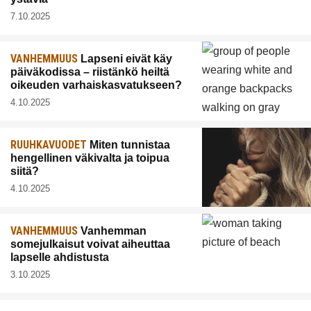
7.10.2025
VANHEMMUUS
Lapseni eivät käy
päiväkodissa – riistänkö heiltä
oikeuden varhaiskasvatukseen?
4.10.2025
RUUHKAVUODET
Miten tunnistaa
hengellinen väkivalta ja toipua
siitä?
4.10.2025
VANHEMMUUS
Vanhemman
somejulkaisut voivat aiheuttaa
lapselle ahdistusta
3.10.2025