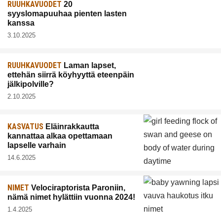
RUUHKAVUODET
20
syyslomapuuhaa pienten lasten
kanssa
3.10.2025
RUUHKAVUODET
Laman lapset,
ettehän siirrä köyhyyttä eteenpäin
jälkipolville?
2.10.2025
KASVATUS
Eläinrakkautta
kannattaa alkaa opettamaan
lapselle varhain
14.6.2025
NIMET
Velociraptorista Paroniin,
nämä nimet hylättiin vuonna 2024!
1.4.2025