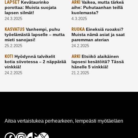
LAPSET
Kevätaurinko
ARKI
Vaikea, mutta tärkeä
porottaa: Muista suojata
aihe: Puhutaanhan teillä
lapsen silmät!
kuolemasta?
24.3.2025
4.3.2025
KASVATUS
Vanhempi, puhu
RUOKA
Eineksiä ruoaksi?
työelämästä lapselle – mutta
Muista nämä asiat ja saat
mieti sanojasi!
paremman aterian
25.2.2025
24.2.2025
KOTI
Hyödynnä talvikelit
ARKI
Etsiikö alaikäinen
kotia siivotessa – 2 näppärää
lapsesi kesätöitä? Tässä
vinkkiä!
hänelle 5 vinkkiä!
24.2.2025
21.2.2025
Aitoa vertaistukea perhearkeen, lempeästi myötäeläen
Facebook
Instagram
TikTok
X