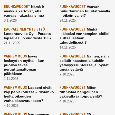
RUUHKAVUODET
Nämä 9
RUUHKAVUODET
Vauvan
merkkiä kertovat, että
nukuttaminen huudattamalla
vauvasi rakastaa sinua
– oikein vai ei?
8.1.2026
24.11.2025
KAUPALLINEN YHTEISTYÖ
RUUHKAVUODET
Minkä
Lastentarvike Oy – Parasta
ikäiseksi vanhempien pitäisi
lapsellesi jo vuodesta 1967
auttaa lastaan
taloudellisesti?
21.11.2025
14.11.2025
VANHEMMUUS
Isyys
RUUHKAVUODET
Nainen, näin
leskeyden myötä – kun
selätät haasteet aikuisiän
puoliso tekee
ystävyyssuhteissa ja löydät
peruuttamattoman
uusia ystäviä
päätöksen
7.10.2025
1.11.2025
VANHEMMUUS
Lapseni eivät
RUUHKAVUODET
Miten
käy päiväkodissa – riistänkö
tunnistaa hengellinen
heiltä oikeuden
väkivalta ja toipua siitä?
varhaiskasvatukseen?
4.10.2025
4.10.2025
VANHEMMUUS
Vanhemman
RUUHKAVUODET
20