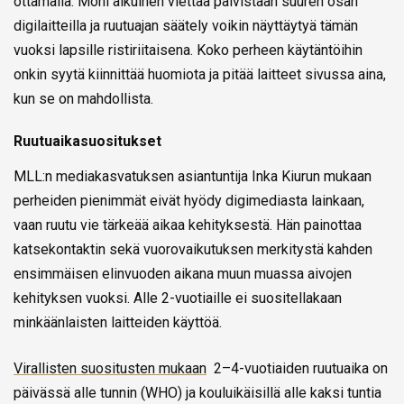
ottamalla. Moni aikuinen viettää päivistään suuren osan
digilaitteilla ja ruutuajan säätely voikin näyttäytyä tämän
vuoksi lapsille ristiriitaisena. Koko perheen käytäntöihin
onkin syytä kiinnittää huomiota ja pitää laitteet sivussa aina,
kun se on mahdollista.
Ruutuaikasuositukset
MLL:n mediakasvatuksen asiantuntija Inka Kiurun mukaan
perheiden pienimmät eivät hyödy digimediasta lainkaan,
vaan ruutu vie tärkeää aikaa kehityksestä. Hän painottaa
katsekontaktin sekä vuorovaikutuksen merkitystä kahden
ensimmäisen elinvuoden aikana muun muassa aivojen
kehityksen vuoksi. Alle 2-vuotiaille ei suositellakaan
minkäänlaisten laitteiden käyttöä.
Virallisten suositusten mukaan
2–4-vuotiaiden ruutuaika on
päivässä alle tunnin (WHO) ja kouluikäisillä alle kaksi tuntia