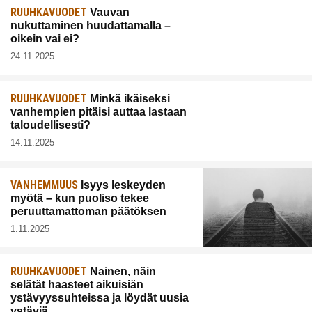
RUUHKAVUODET
Vauvan
nukuttaminen huudattamalla –
oikein vai ei?
24.11.2025
RUUHKAVUODET
Minkä ikäiseksi
vanhempien pitäisi auttaa lastaan
taloudellisesti?
14.11.2025
VANHEMMUUS
Isyys leskeyden
myötä – kun puoliso tekee
peruuttamattoman päätöksen
1.11.2025
RUUHKAVUODET
Nainen, näin
selätät haasteet aikuisiän
ystävyyssuhteissa ja löydät uusia
ystäviä