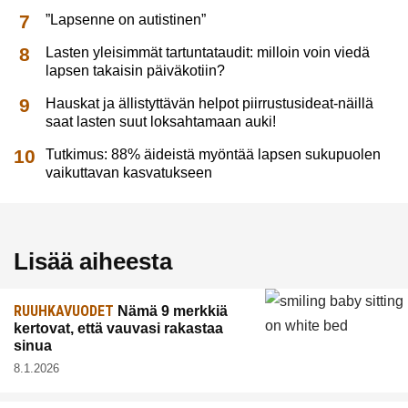
”Lapsenne on autistinen”
Lasten yleisimmät tartuntataudit: milloin voin viedä
lapsen takaisin päiväkotiin?
Hauskat ja ällistyttävän helpot piirrustusideat-näillä
saat lasten suut loksahtamaan auki!
Tutkimus: 88% äideistä myöntää lapsen sukupuolen
vaikuttavan kasvatukseen
Lisää aiheesta
RUUHKAVUODET
Nämä 9 merkkiä
kertovat, että vauvasi rakastaa
sinua
8.1.2026