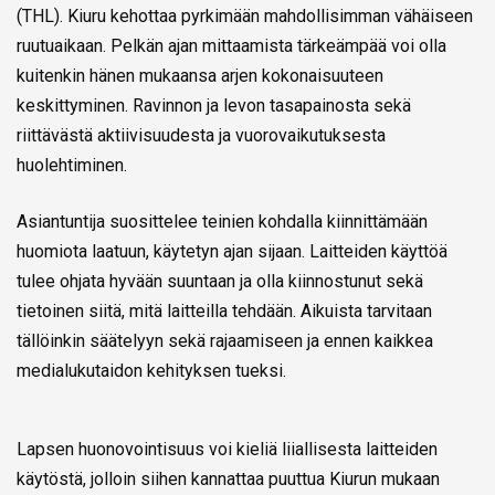
(THL). Kiuru kehottaa pyrkimään mahdollisimman vähäiseen
ruutuaikaan. Pelkän ajan mittaamista tärkeämpää voi olla
kuitenkin hänen mukaansa arjen kokonaisuuteen
keskittyminen. Ravinnon ja levon tasapainosta sekä
riittävästä aktiivisuudesta ja vuorovaikutuksesta
huolehtiminen.
Asiantuntija suosittelee teinien kohdalla kiinnittämään
huomiota laatuun, käytetyn ajan sijaan. Laitteiden käyttöä
tulee ohjata hyvään suuntaan ja olla kiinnostunut sekä
tietoinen siitä, mitä laitteilla tehdään. Aikuista tarvitaan
tällöinkin säätelyyn sekä rajaamiseen ja ennen kaikkea
medialukutaidon kehityksen tueksi.
Lapsen huonovointisuus voi kieliä liiallisesta laitteiden
käytöstä, jolloin siihen kannattaa puuttua Kiurun mukaan