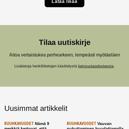
Lataa lisää
Tilaa uutiskirje
Aitoa vertaistukea perhearkeen, lempeästi myötäeläen
Lisätietoja henkilötietojen käsittelystä
tietosuojaselosteesta
.
Uusimmat artikkelit
RUUHKAVUODET
Nämä 9
RUUHKAVUODET
Vauvan
merkkiä kertovat, että
nukuttaminen huudattamalla