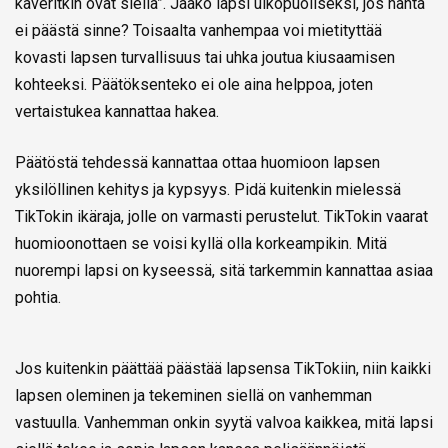
kaveritkin ovat siellä”. Jääkö lapsi ulkopuoliseksi, jos häntä
ei päästä sinne? Toisaalta vanhempaa voi mietityttää
kovasti lapsen turvallisuus tai uhka joutua kiusaamisen
kohteeksi. Päätöksenteko ei ole aina helppoa, joten
vertaistukea kannattaa hakea.
Päätöstä tehdessä kannattaa ottaa huomioon lapsen
yksilöllinen kehitys ja kypsyys. Pidä kuitenkin mielessä
TikTokin ikäraja, jolle on varmasti perustelut. TikTokin vaarat
huomioonottaen se voisi kyllä olla korkeampikin. Mitä
nuorempi lapsi on kyseessä, sitä tarkemmin kannattaa asiaa
pohtia.
Jos kuitenkin päättää päästää lapsensa TikTokiin, niin kaikki
lapsen oleminen ja tekeminen siellä on vanhemman
vastuulla. Vanhemman onkin syytä valvoa kaikkea, mitä lapsi