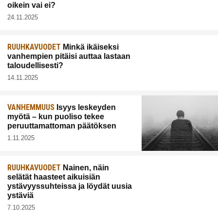
oikein vai ei?
24.11.2025
RUUHKAVUODET
Minkä ikäiseksi
vanhempien pitäisi auttaa lastaan
taloudellisesti?
14.11.2025
VANHEMMUUS
Isyys leskeyden
myötä – kun puoliso tekee
peruuttamattoman päätöksen
1.11.2025
RUUHKAVUODET
Nainen, näin
selätät haasteet aikuisiän
ystävyyssuhteissa ja löydät uusia
ystäviä
7.10.2025