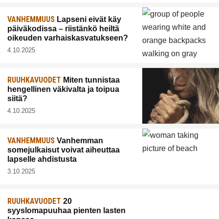
VANHEMMUUS
Lapseni eivät käy
päiväkodissa – riistänkö heiltä
oikeuden varhaiskasvatukseen?
4.10.2025
RUUHKAVUODET
Miten tunnistaa
hengellinen väkivalta ja toipua
siitä?
4.10.2025
VANHEMMUUS
Vanhemman
somejulkaisut voivat aiheuttaa
lapselle ahdistusta
3.10.2025
RUUHKAVUODET
20
syyslomapuuhaa pienten lasten