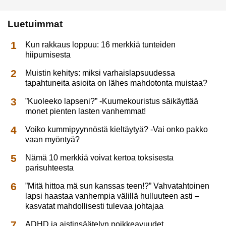
Luetuimmat
Kun rakkaus loppuu: 16 merkkiä tunteiden
hiipumisesta
Muistin kehitys: miksi varhaislapsuudessa
tapahtuneita asioita on lähes mahdotonta muistaa?
”Kuoleeko lapseni?” -Kuumekouristus säikäyttää
monet pienten lasten vanhemmat!
Voiko kummipyynnöstä kieltäytyä? -Vai onko pakko
vaan myöntyä?
Nämä 10 merkkiä voivat kertoa toksisesta
parisuhteesta
”Mitä hittoa mä sun kanssas teen!?” Vahvatahtoinen
lapsi haastaa vanhempia välillä hulluuteen asti –
kasvatat mahdollisesti tulevaa johtajaa
ADHD ja aistinsäätelyn poikkeavuudet