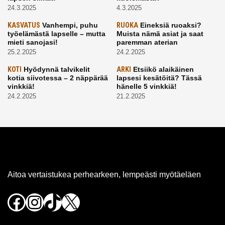
24.3.2025
4.3.2025
KASVATUS
Vanhempi, puhu
RUOKA
Eineksiä ruoaksi?
työelämästä lapselle – mutta
Muista nämä asiat ja saat
mieti sanojasi!
paremman aterian
25.2.2025
24.2.2025
KOTI
Hyödynnä talvikelit
ARKI
Etsiikö alaikäinen
kotia siivotessa – 2 näppärää
lapsesi kesätöitä? Tässä
vinkkiä!
hänelle 5 vinkkiä!
24.2.2025
21.2.2025
Aitoa vertaistukea perhearkeen, lempeästi myötäeläen
Facebook
Instagram
TikTok
X