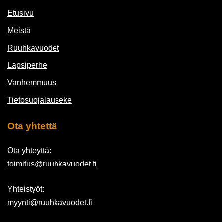
Etusivu
Meistä
Ruuhkavuodet
Lapsiperhe
Vanhemmuus
Tietosuojalauseke
Ota yhtettä
Ota yhteyttä:
toimitus@ruuhkavuodet.fi
Yhteistyöt:
myynti@ruuhkavuodet.fi