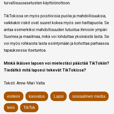
turvallisuusasetusten käyttöönottoon.
TikTokissa on myös positiivisia puolia ja mahdollisuuksia,
vaikkakin riskit ovat suuret kokea myös sen haittapuolia. Se
antaa esimerkiksi mahdollisuuden tutustua ihmisiin ympäri
Suomea ja maailmaa, mikä voi lohduttaa yksinäistä lasta. Se
voi myös rohkaista lasta esiintymään ja kohottaa parhaassa
tapauksessa itsetuntoa.
Minkä ikäisen lapsen voi mielestäsi päästää TikTokiin?
Tiedätkö mitä lapsesi tekevät TikTokissa?
Teksti: Anne-Mari Valta
esiteini
kasvatus
Lapsi
sosiaalinen media
teini
TikTok