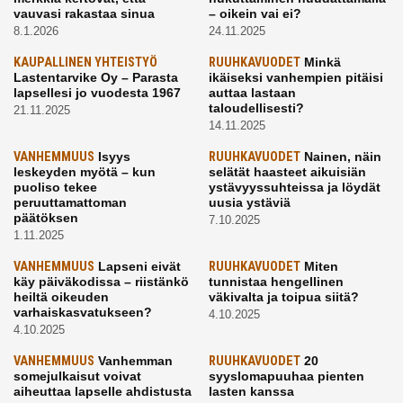
vauvasi rakastaa sinua
– oikein vai ei?
8.1.2026
24.11.2025
KAUPALLINEN YHTEISTYÖ
RUUHKAVUODET
Minkä
Lastentarvike Oy – Parasta
ikäiseksi vanhempien pitäisi
lapsellesi jo vuodesta 1967
auttaa lastaan
taloudellisesti?
21.11.2025
14.11.2025
VANHEMMUUS
Isyys
RUUHKAVUODET
Nainen, näin
leskeyden myötä – kun
selätät haasteet aikuisiän
puoliso tekee
ystävyyssuhteissa ja löydät
peruuttamattoman
uusia ystäviä
päätöksen
7.10.2025
1.11.2025
VANHEMMUUS
Lapseni eivät
RUUHKAVUODET
Miten
käy päiväkodissa – riistänkö
tunnistaa hengellinen
heiltä oikeuden
väkivalta ja toipua siitä?
varhaiskasvatukseen?
4.10.2025
4.10.2025
VANHEMMUUS
Vanhemman
RUUHKAVUODET
20
somejulkaisut voivat
syyslomapuuhaa pienten
aiheuttaa lapselle ahdistusta
lasten kanssa