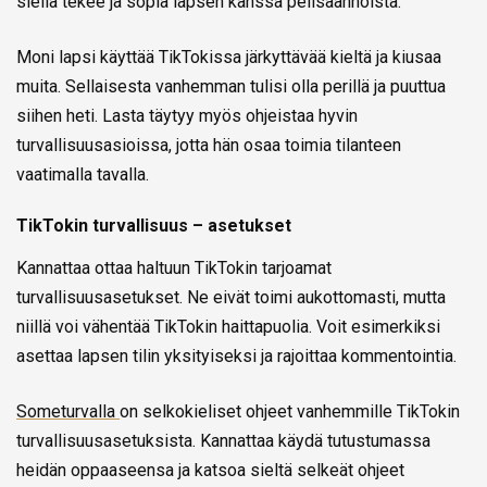
siellä tekee ja sopia lapsen kanssa pelisäännöistä.
Moni lapsi käyttää TikTokissa järkyttävää kieltä ja kiusaa
muita. Sellaisesta vanhemman tulisi olla perillä ja puuttua
siihen heti. Lasta täytyy myös ohjeistaa hyvin
turvallisuusasioissa, jotta hän osaa toimia tilanteen
vaatimalla tavalla.
TikTokin turvallisuus – asetukset
Kannattaa ottaa haltuun TikTokin tarjoamat
turvallisuusasetukset. Ne eivät toimi aukottomasti, mutta
niillä voi vähentää TikTokin haittapuolia. Voit esimerkiksi
asettaa lapsen tilin yksityiseksi ja rajoittaa kommentointia.
Someturvalla
on selkokieliset ohjeet vanhemmille TikTokin
turvallisuusasetuksista. Kannattaa käydä tutustumassa
heidän oppaaseensa ja katsoa sieltä selkeät ohjeet