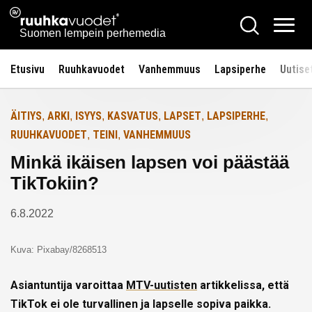
Siirry
Ruuhkavuodet.fi
Hae
Etusivulle
sisältöön
Vali
Suomen lempein perhemedia
Etusivu
Ruuhkavuodet
Vanhemmuus
Lapsiperhe
Uutise
ÄITIYS
ARKI
ISYYS
KASVATUS
LAPSET
LAPSIPERHE
,
,
,
,
,
,
RUUHKAVUODET
TEINI
VANHEMMUUS
,
,
Minkä ikäisen lapsen voi päästää
TikTokiin?
6.8.2022
Kuva: Pixabay/8268513
Asiantuntija varoittaa
MTV-uutisten
artikkelissa, että
TikTok ei ole turvallinen ja lapselle sopiva paikka.