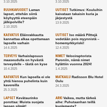
3.10.2025
3.10.2025
RUUHKAVUODET
Laman
UUTISET
Tutkimus: Kouluihin
lapset, ettehän siirrä
kaivataan takaisin kuria ja
köyhyyttä eteenpäin
järjestystä
jälkipolville?
13.9.2025
2.10.2025
KASVATUS
Eläinrakkautta
UUTISET
Iso määrä Pilttejä
kannattaa alkaa opettamaan
vedetään pois myynnistä –
lapselle varhain
homemyrkkyriski!
14.6.2025
12.4.2025
TERVEYS
Varhaislapsuus
NIMET
Velociraptorista
maaseudulla on hyvästä
Paroniin, nämä nimet
terveydelle – tästä on kyse
hylättiin vuonna 2024!
10.4.2025
1.4.2025
KASVATUS
Kun lapsella ei ole
MATKAILU
Radisson Blu Hotel
yhtä hienoa puhelinta kuin
Oulu
kavereilla
24.3.2025
25.3.2025
LAPSET
Kevätaurinko
ARKI
Vaikea, mutta tärkeä
porottaa: Muista suojata
aihe: Puhutaanhan teillä
lapsen silmät!
kuolemasta?