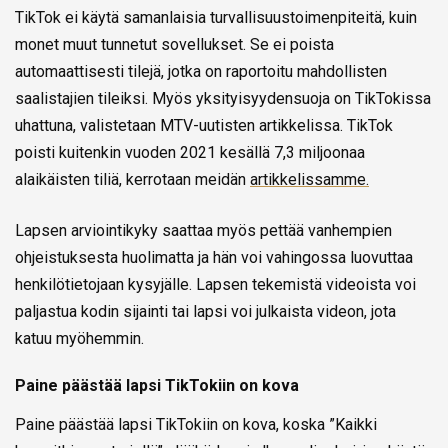
TikTok ei käytä samanlaisia turvallisuustoimenpiteitä, kuin
monet muut tunnetut sovellukset. Se ei poista
automaattisesti tilejä, jotka on raportoitu mahdollisten
saalistajien tileiksi. Myös yksityisyydensuoja on TikTokissa
uhattuna, valistetaan MTV-uutisten artikkelissa. TikTok
poisti kuitenkin vuoden 2021 kesällä 7,3 miljoonaa
alaikäisten tiliä, kerrotaan meidän
artikkelissamme.
Lapsen arviointikyky saattaa myös pettää vanhempien
ohjeistuksesta huolimatta ja hän voi vahingossa luovuttaa
henkilötietojaan kysyjälle. Lapsen tekemistä videoista voi
paljastua kodin sijainti tai lapsi voi julkaista videon, jota
katuu myöhemmin.
Paine päästää lapsi TikTokiin on kova
Paine päästää lapsi TikTokiin on kova, koska ”Kaikki