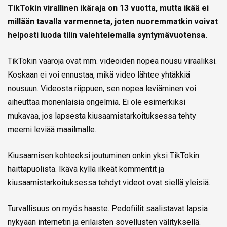
TikTokin virallinen ikäraja on 13 vuotta, mutta ikää ei
millään tavalla varmenneta, joten nuoremmatkin voivat
helposti luoda tilin valehtelemalla syntymävuotensa.
TikTokin vaaroja ovat mm. videoiden nopea nousu viraaliksi.
Koskaan ei voi ennustaa, mikä video lähtee yhtäkkiä
nousuun. Videosta riippuen, sen nopea leviäminen voi
aiheuttaa monenlaisia ongelmia. Ei ole esimerkiksi
mukavaa, jos lapsesta kiusaamistarkoituksessa tehty
meemi leviää maailmalle.
Kiusaamisen kohteeksi joutuminen onkin yksi TikTokin
haittapuolista. Ikävä kyllä ilkeät kommentit ja
kiusaamistarkoituksessa tehdyt videot ovat siellä yleisiä.
Turvallisuus on myös haaste. Pedofiilit saalistavat lapsia
nykyään internetin ja erilaisten sovellusten välityksellä.