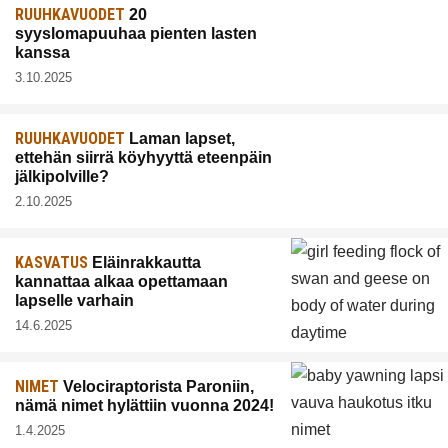
RUUHKAVUODET
20
syyslomapuuhaa pienten lasten
kanssa
3.10.2025
RUUHKAVUODET
Laman lapset,
ettehän siirrä köyhyyttä eteenpäin
jälkipolville?
2.10.2025
KASVATUS
Eläinrakkautta
kannattaa alkaa opettamaan
lapselle varhain
14.6.2025
NIMET
Velociraptorista Paroniin,
nämä nimet hylättiin vuonna 2024!
1.4.2025