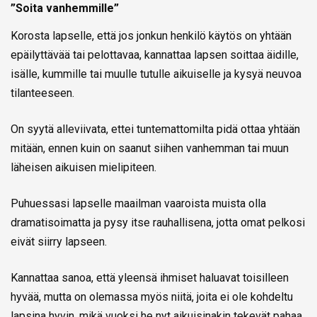
”Soita vanhemmille”
Korosta lapselle, että jos jonkun henkilö käytös on yhtään
epäilyttävää tai pelottavaa, kannattaa lapsen soittaa äidille,
isälle, kummille tai muulle tutulle aikuiselle ja kysyä neuvoa
tilanteeseen.
On syytä alleviivata, ettei tuntemattomilta pidä ottaa yhtään
mitään, ennen kuin on saanut siihen vanhemman tai muun
läheisen aikuisen mielipiteen.
Puhuessasi lapselle maailman vaaroista muista olla
dramatisoimatta ja pysy itse rauhallisena, jotta omat pelkosi
eivät siirry lapseen.
Kannattaa sanoa, että yleensä ihmiset haluavat toisilleen
hyvää, mutta on olemassa myös niitä, joita ei ole kohdeltu
lapsina hyvin, mikä vuoksi he nyt aikuisinakin tekevät pahaa