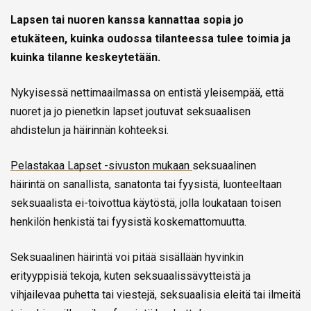
Lapsen tai nuoren kanssa kannattaa sopia jo
etukäteen, kuinka oudossa tilanteessa tulee to
i
mia ja
kuinka tilanne keskeytetään.
Nykyisessä nettimaailmassa on entistä yleisempää, että
nuoret ja jo pienetkin lapset joutuvat seksuaalisen
ahdistelun ja häirinnän kohteeksi.
Pelastakaa Lapset -sivuston mukaan
seksuaalinen
häirintä on sanallista, sanatonta tai fyysistä, luonteeltaan
seksuaalista ei-toivottua käytöstä, jolla loukataan toisen
henkilön henkistä tai fyysistä koskemattomuutta.
Seksuaalinen häirintä voi pitää sisällään hyvinkin
erityyppisiä tekoja, kuten seksuaalissävytteistä ja
vihjailevaa puhetta tai viestejä, seksuaalisia eleitä tai ilmeitä