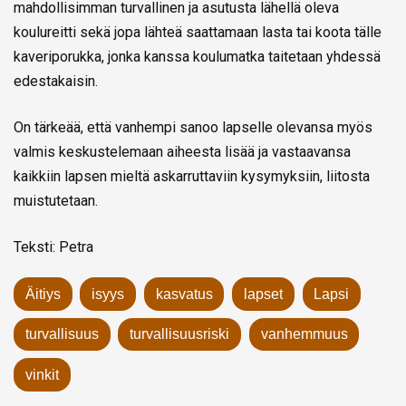
mahdollisimman turvallinen ja asutusta lähellä oleva
koulureitti sekä jopa lähteä saattamaan lasta tai koota tälle
kaveriporukka, jonka kanssa koulumatka taitetaan yhdessä
edestakaisin.
On tärkeää, että vanhempi sanoo lapselle olevansa myös
valmis keskustelemaan aiheesta lisää ja vastaavansa
kaikkiin lapsen mieltä askarruttaviin kysymyksiin, liitosta
muistutetaan.
Teksti: Petra
Äitiys
isyys
kasvatus
lapset
Lapsi
turvallisuus
turvallisuusriski
vanhemmuus
vinkit