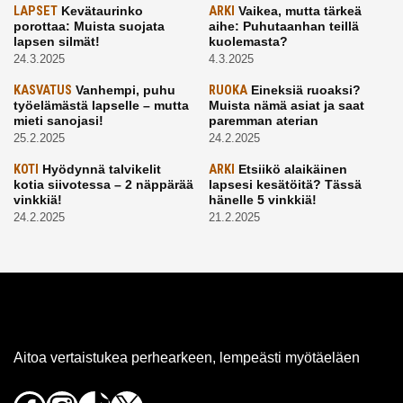
LAPSET
Kevätaurinko
ARKI
Vaikea, mutta tärkeä
porottaa: Muista suojata
aihe: Puhutaanhan teillä
lapsen silmät!
kuolemasta?
24.3.2025
4.3.2025
KASVATUS
Vanhempi, puhu
RUOKA
Eineksiä ruoaksi?
työelämästä lapselle – mutta
Muista nämä asiat ja saat
mieti sanojasi!
paremman aterian
25.2.2025
24.2.2025
KOTI
Hyödynnä talvikelit
ARKI
Etsiikö alaikäinen
kotia siivotessa – 2 näppärää
lapsesi kesätöitä? Tässä
vinkkiä!
hänelle 5 vinkkiä!
24.2.2025
21.2.2025
Aitoa vertaistukea perhearkeen, lempeästi myötäeläen