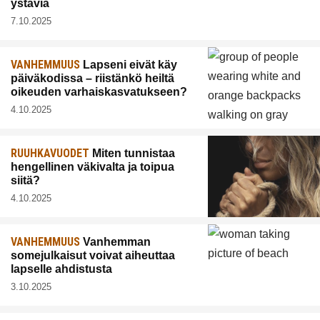
ystäviä
7.10.2025
VANHEMMUUS
Lapseni eivät käy
päiväkodissa – riistänkö heiltä
oikeuden varhaiskasvatukseen?
4.10.2025
RUUHKAVUODET
Miten tunnistaa
hengellinen väkivalta ja toipua
siitä?
4.10.2025
VANHEMMUUS
Vanhemman
somejulkaisut voivat aiheuttaa
lapselle ahdistusta
3.10.2025