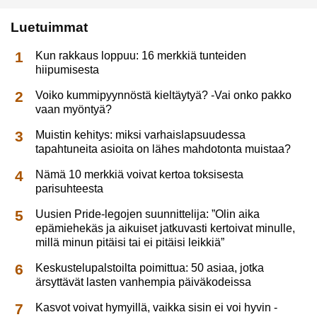
Luetuimmat
Kun rakkaus loppuu: 16 merkkiä tunteiden
hiipumisesta
Voiko kummipyynnöstä kieltäytyä? -Vai onko pakko
vaan myöntyä?
Muistin kehitys: miksi varhaislapsuudessa
tapahtuneita asioita on lähes mahdotonta muistaa?
Nämä 10 merkkiä voivat kertoa toksisesta
parisuhteesta
Uusien Pride-legojen suunnittelija: ”Olin aika
epämiehekäs ja aikuiset jatkuvasti kertoivat minulle,
millä minun pitäisi tai ei pitäisi leikkiä”
Keskustelupalstoilta poimittua: 50 asiaa, jotka
ärsyttävät lasten vanhempia päiväkodeissa
Kasvot voivat hymyillä, vaikka sisin ei voi hyvin -