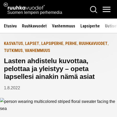
Siirry
Ruuhkavuodet.fi
Hae
Etusivulle
sisältöön
Vali
Suomen lempein perhemedia
Etusivu
Ruuhkavuodet
Vanhemmuus
Lapsiperhe
Uutise
KASVATUS
LAPSET
LAPSIPERHE
PERHE
RUUHKAVUODET
,
,
,
,
,
TUTKIMUS
VANHEMMUUS
,
Lasten ahdistelu kuvottaa,
pelottaa ja yleistyy – opeta
lapsellesi ainakin nämä asiat
1.8.2022