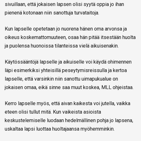
sivuillaan, että jokaisen lapsen olisi syytä oppia jo ihan
pienenä kotonaan niin sanottuja turvataitoja.
Kun lapselle opetetaan jo nuorena hänen oma arvonsa ja
oikeus koskemattomuuteen, osaa hän pitää itsestään huolta
ja puolensa huonoissa tilanteissa vielä aikuisenakin.
Käytössääntöjä lapselle ja aikuiselle voi käydä ohimennen
läpi esimerkiksi yhteisillä peseytymisreissulla ja kertoa
lapselle, että varsinkin niin sanottu uimapukualue on
jokaisen omaa, eikä sinne saa muut koskea, MLL ohjeistaa.
Kerro lapselle myös, että aivan kaikesta voi jutella, vaikka
eteen olisi tullut mitä. Kun vaikeista asioista
keskustelemiselle luodaan hedelmällinen pohja jo lapsena,
uskaltaa lapsi luottaa huoltajaansa myöhemminkin.