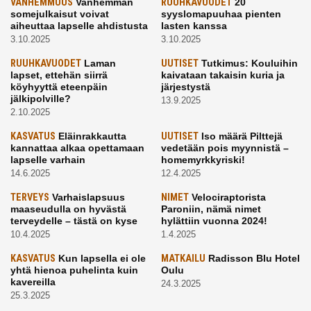
VANHEMMUUS
Vanhemman
RUUHKAVUODET
20
somejulkaisut voivat
syyslomapuuhaa pienten
aiheuttaa lapselle ahdistusta
lasten kanssa
3.10.2025
3.10.2025
RUUHKAVUODET
Laman
UUTISET
Tutkimus: Kouluihin
lapset, ettehän siirrä
kaivataan takaisin kuria ja
köyhyyttä eteenpäin
järjestystä
jälkipolville?
13.9.2025
2.10.2025
KASVATUS
Eläinrakkautta
UUTISET
Iso määrä Pilttejä
kannattaa alkaa opettamaan
vedetään pois myynnistä –
lapselle varhain
homemyrkkyriski!
14.6.2025
12.4.2025
TERVEYS
Varhaislapsuus
NIMET
Velociraptorista
maaseudulla on hyvästä
Paroniin, nämä nimet
terveydelle – tästä on kyse
hylättiin vuonna 2024!
10.4.2025
1.4.2025
KASVATUS
Kun lapsella ei ole
MATKAILU
Radisson Blu Hotel
yhtä hienoa puhelinta kuin
Oulu
kavereilla
24.3.2025
25.3.2025