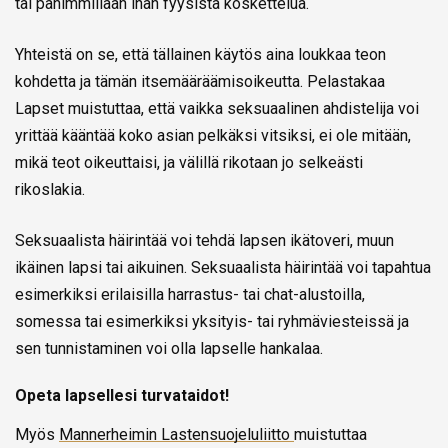
tai pahimmillaan ihan fyysistä koskettelua.
Yhteistä on se, että tällainen käytös aina loukkaa teon
kohdetta ja tämän itsemääräämisoikeutta. Pelastakaa
Lapset muistuttaa, että vaikka seksuaalinen ahdistelija voi
yrittää kääntää koko asian pelkäksi vitsiksi, ei ole mitään,
mikä teot oikeuttaisi, ja välillä rikotaan jo selkeästi
rikoslakia.
Seksuaalista häirintää voi tehdä lapsen ikätoveri, muun
ikäinen lapsi tai aikuinen. Seksuaalista häirintää voi tapahtua
esimerkiksi erilaisilla harrastus- tai chat-alustoilla,
somessa tai esimerkiksi yksityis- tai ryhmäviesteissä ja
sen tunnistaminen voi olla lapselle hankalaa.
Opeta lapsellesi turvataidot!
Myös
Mannerheimin Lastensuojeluliitto
muistuttaa