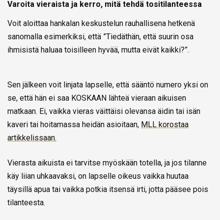
Varoita vieraista ja kerro, mitä tehdä tositilanteessa
Voit aloittaa hankalan keskustelun rauhallisena hetkenä
sanomalla esimerkiksi, että ”Tiedäthän, että suurin osa
ihmisistä haluaa toisilleen hyvää, mutta eivät kaikki?”.
Sen jälkeen voit linjata lapselle, että sääntö numero yksi on
se, että hän ei saa KOSKAAN lähteä vieraan aikuisen
matkaan. Ei, vaikka vieras väittäisi olevansa äidin tai isän
kaveri tai hoitamassa heidän asioitaan,
MLL korostaa
artikkelissaan.
Vierasta aikuista ei tarvitse myöskään totella, ja jos tilanne
käy liian uhkaavaksi, on lapselle oikeus vaikka huutaa
täysillä apua tai vaikka potkia itsensä irti, jotta pääsee pois
tilanteesta.