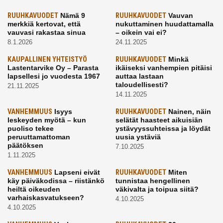
RUUHKAVUODET
Nämä 9
RUUHKAVUODET
Vauvan
merkkiä kertovat, että
nukuttaminen huudattamalla
vauvasi rakastaa sinua
– oikein vai ei?
8.1.2026
24.11.2025
KAUPALLINEN YHTEISTYÖ
RUUHKAVUODET
Minkä
Lastentarvike Oy – Parasta
ikäiseksi vanhempien pitäisi
lapsellesi jo vuodesta 1967
auttaa lastaan
taloudellisesti?
21.11.2025
14.11.2025
VANHEMMUUS
Isyys
RUUHKAVUODET
Nainen, näin
leskeyden myötä – kun
selätät haasteet aikuisiän
puoliso tekee
ystävyyssuhteissa ja löydät
peruuttamattoman
uusia ystäviä
päätöksen
7.10.2025
1.11.2025
VANHEMMUUS
Lapseni eivät
RUUHKAVUODET
Miten
käy päiväkodissa – riistänkö
tunnistaa hengellinen
heiltä oikeuden
väkivalta ja toipua siitä?
varhaiskasvatukseen?
4.10.2025
4.10.2025