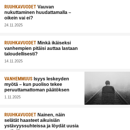
RUUHKAVUODET
Vauvan
nukuttaminen huudattamalla –
oikein vai ei?
24.11.2025
RUUHKAVUODET
Minkä ikäiseksi
vanhempien pitäisi auttaa lastaan
taloudellisesti?
14.11.2025
VANHEMMUUS
Isyys leskeyden
myötä – kun puoliso tekee
peruuttamattoman päätöksen
1.11.2025
RUUHKAVUODET
Nainen, näin
selätät haasteet aikuisiän
ystävyyssuhteissa ja löydät uusia