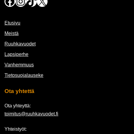
Facebook
Instagram
TikTok
X
Etusivu
Meistä
Ruuhkavuodet
Lapsiperhe
Vanhemmuus
Tietosuojalauseke
Ota yhtettä
Ota yhteyttä:
toimitus@ruuhkavuodet.fi
Yhteistyöt: