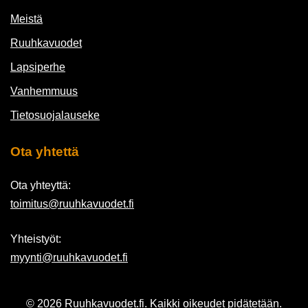
Meistä
Ruuhkavuodet
Lapsiperhe
Vanhemmuus
Tietosuojalauseke
Ota yhtettä
Ota yhteyttä:
toimitus@ruuhkavuodet.fi
Yhteistyöt:
myynti@ruuhkavuodet.fi
© 2026 Ruuhkavuodet.fi. Kaikki oikeudet pidätetään.