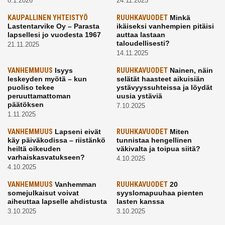
8.1.2026
24.11.2025
KAUPALLINEN YHTEISTYÖ
RUUHKAVUODET
Minkä
Lastentarvike Oy – Parasta
ikäiseksi vanhempien pitäisi
lapsellesi jo vuodesta 1967
auttaa lastaan
taloudellisesti?
21.11.2025
14.11.2025
VANHEMMUUS
Isyys
RUUHKAVUODET
Nainen, näin
leskeyden myötä – kun
selätät haasteet aikuisiän
puoliso tekee
ystävyyssuhteissa ja löydät
peruuttamattoman
uusia ystäviä
päätöksen
7.10.2025
1.11.2025
VANHEMMUUS
Lapseni eivät
RUUHKAVUODET
Miten
käy päiväkodissa – riistänkö
tunnistaa hengellinen
heiltä oikeuden
väkivalta ja toipua siitä?
varhaiskasvatukseen?
4.10.2025
4.10.2025
VANHEMMUUS
Vanhemman
RUUHKAVUODET
20
somejulkaisut voivat
syyslomapuuhaa pienten
aiheuttaa lapselle ahdistusta
lasten kanssa
3.10.2025
3.10.2025