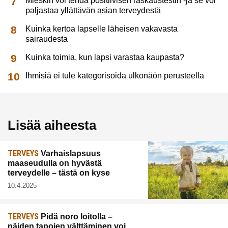
Mieskin voi tehdä positiivisen raskaustestin -ja se voi
paljastaa yllättävän asian terveydestä
Kuinka kertoa lapselle läheisen vakavasta
sairaudesta
Kuinka toimia, kun lapsi varastaa kaupasta?
Ihmisiä ei tule kategorisoida ulkonäön perusteella
Lisää aiheesta
TERVEYS
Varhaislapsuus
maaseudulla on hyvästä
terveydelle – tästä on kyse
10.4.2025
TERVEYS
Pidä noro loitolla –
näiden tapojen välttäminen voi