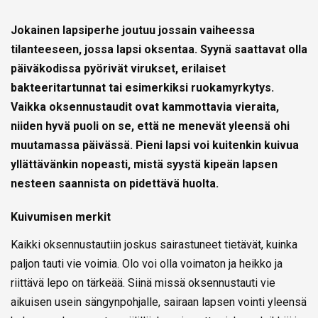
Jokainen lapsiperhe joutuu jossain vaiheessa
tilanteeseen, jossa lapsi oksentaa. Syynä saattavat olla
päiväkodissa pyörivät virukset, erilaiset
bakteeritartunnat tai esimerkiksi ruokamyrkytys.
Vaikka oksennustaudit ovat kammottavia vieraita,
niiden hyvä puoli on se, että ne menevät yleensä ohi
muutamassa päivässä. Pieni lapsi voi kuitenkin kuivua
yllättävänkin nopeasti, mistä syystä kipeän lapsen
nesteen saannista on pidettävä huolta.
Kuivumisen merkit
Kaikki oksennustautiin joskus sairastuneet tietävät, kuinka
paljon tauti vie voimia. Olo voi olla voimaton ja heikko ja
riittävä lepo on tärkeää. Siinä missä oksennustauti vie
aikuisen usein sängynpohjalle, sairaan lapsen vointi yleensä