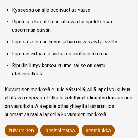
Kyseessä on alle puolivuotias vauva
Ripuli tai oksentelu on jatkuvaa tai ripuli kestää
useamman päivän
Lapsen vointi on huono ja hän on väsynyt ja veltto
Lapsi ei virtsaa tai virtsa on väriltään tummaa
Ripuliin liittyy korkea kuume, tai se on saatu
etelänmatkalta
Kuivumisen merkkejä ei tule vähätellä, sillä lapsi voi kuivua
yllättävän nopeasti. Pitkälle kehittynyt elimistön kuivuminen
on vaarallista. Älä epäile ottaa yhteyttä lääkäriin, jos
huomaat sairaalla lapsella kuivumisen merkkejä.
kuivuminen
lapsisairastaa
nestehukka