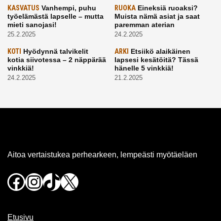
KASVATUS
Vanhempi, puhu
RUOKA
Eineksiä ruoaksi?
työelämästä lapselle – mutta
Muista nämä asiat ja saat
mieti sanojasi!
paremman aterian
25.2.2025
24.2.2025
KOTI
Hyödynnä talvikelit
ARKI
Etsiikö alaikäinen
kotia siivotessa – 2 näppärää
lapsesi kesätöitä? Tässä
vinkkiä!
hänelle 5 vinkkiä!
24.2.2025
21.2.2025
Aitoa vertaistukea perhearkeen, lempeästi myötäeläen
Facebook
Instagram
TikTok
X
Etusivu