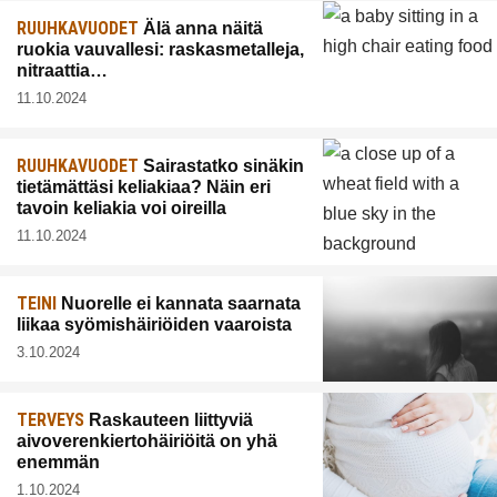
RUUHKAVUODET
Älä anna näitä
ruokia vauvallesi: raskasmetalleja,
nitraattia…
11.10.2024
RUUHKAVUODET
Sairastatko sinäkin
tietämättäsi keliakiaa? Näin eri
tavoin keliakia voi oireilla
11.10.2024
TEINI
Nuorelle ei kannata saarnata
liikaa syömishäiriöiden vaaroista
3.10.2024
TERVEYS
Raskauteen liittyviä
aivoverenkiertohäiriöitä on yhä
enemmän
1.10.2024