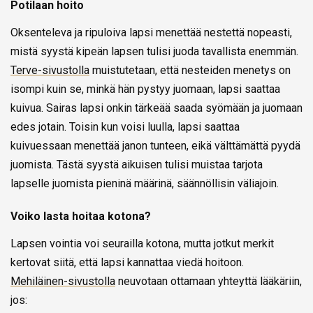
Potilaan hoito
Oksenteleva ja ripuloiva lapsi menettää nestettä nopeasti,
mistä syystä kipeän lapsen tulisi juoda tavallista enemmän.
Terve-sivustolla
muistutetaan, että nesteiden menetys on
isompi kuin se, minkä hän pystyy juomaan, lapsi saattaa
kuivua. Sairas lapsi onkin tärkeää saada syömään ja juomaan
edes jotain. Toisin kun voisi luulla, lapsi saattaa
kuivuessaan menettää janon tunteen, eikä välttämättä pyydä
juomista. Tästä syystä aikuisen tulisi muistaa tarjota
lapselle juomista pieninä määrinä, säännöllisin väliajoin.
Voiko lasta hoitaa kotona?
Lapsen vointia voi seurailla kotona, mutta jotkut merkit
kertovat siitä, että lapsi kannattaa viedä hoitoon.
Mehiläinen-sivustolla
neuvotaan ottamaan yhteyttä lääkäriin,
jos: