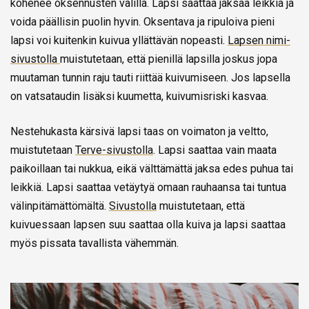
kohenee oksennusten välillä. Lapsi saattaa jaksaa leikkiä ja
voida päällisin puolin hyvin. Oksentava ja ripuloiva pieni
lapsi voi kuitenkin kuivua yllättävän nopeasti.
Lapsen nimi-
sivustolla
muistutetaan, että pienillä lapsilla joskus jopa
muutaman tunnin raju tauti riittää kuivumiseen. Jos lapsella
on vatsataudin lisäksi kuumetta, kuivumisriski kasvaa.
Nestehukasta kärsivä lapsi taas on voimaton ja veltto,
muistutetaan
Terve-sivustolla
. Lapsi saattaa vain maata
paikoillaan tai nukkua, eikä välttämättä jaksa edes puhua tai
leikkiä. Lapsi saattaa vetäytyä omaan rauhaansa tai tuntua
välinpitämättömältä.
Sivustolla
muistutetaan, että
kuivuessaan lapsen suu saattaa olla kuiva ja lapsi saattaa
myös pissata tavallista vähemmän.