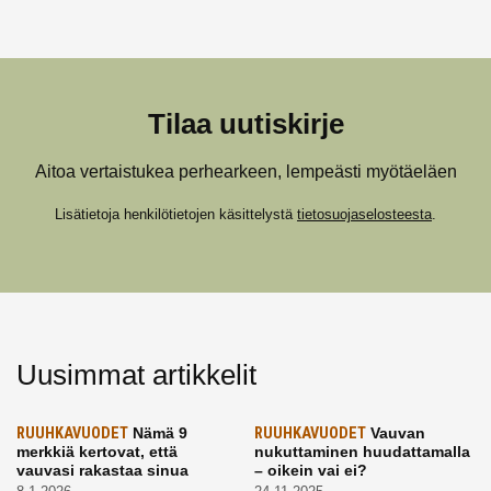
Tilaa uutiskirje
Aitoa vertaistukea perhearkeen, lempeästi myötäeläen
Lisätietoja henkilötietojen käsittelystä
tietosuojaselosteesta
.
Uusimmat artikkelit
RUUHKAVUODET
Nämä 9
RUUHKAVUODET
Vauvan
merkkiä kertovat, että
nukuttaminen huudattamalla
vauvasi rakastaa sinua
– oikein vai ei?