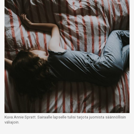
Kuva:Annie Spratt. Sairaalle lapselle tulisi tarjota juomista säännöllisin
väliajoin.