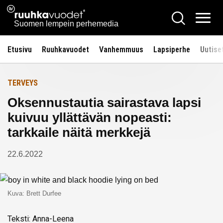
Siirry
Ruuhkavuodet.fi
Hae
Etusivulle
sisältöön
Vali
Suomen lempein perhemedia
Etusivu
Ruuhkavuodet
Vanhemmuus
Lapsiperhe
Uutise
TERVEYS
Oksennustautia sairastava lapsi
kuivuu yllättävän nopeasti:
tarkkaile näitä merkkejä
22.6.2022
Kuva: Brett Durfee
Teksti: Anna-Leena