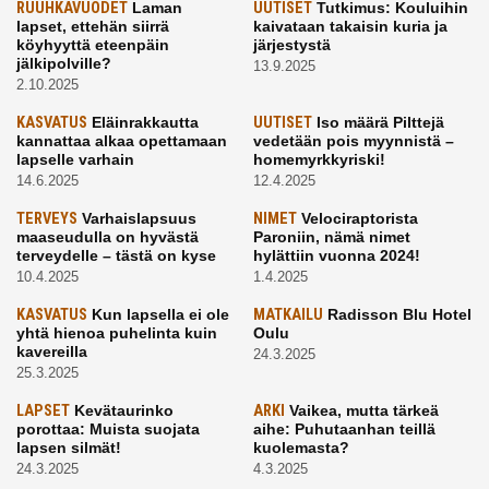
RUUHKAVUODET
Laman
UUTISET
Tutkimus: Kouluihin
lapset, ettehän siirrä
kaivataan takaisin kuria ja
köyhyyttä eteenpäin
järjestystä
jälkipolville?
13.9.2025
2.10.2025
KASVATUS
Eläinrakkautta
UUTISET
Iso määrä Pilttejä
kannattaa alkaa opettamaan
vedetään pois myynnistä –
lapselle varhain
homemyrkkyriski!
14.6.2025
12.4.2025
TERVEYS
Varhaislapsuus
NIMET
Velociraptorista
maaseudulla on hyvästä
Paroniin, nämä nimet
terveydelle – tästä on kyse
hylättiin vuonna 2024!
10.4.2025
1.4.2025
KASVATUS
Kun lapsella ei ole
MATKAILU
Radisson Blu Hotel
yhtä hienoa puhelinta kuin
Oulu
kavereilla
24.3.2025
25.3.2025
LAPSET
Kevätaurinko
ARKI
Vaikea, mutta tärkeä
porottaa: Muista suojata
aihe: Puhutaanhan teillä
lapsen silmät!
kuolemasta?
24.3.2025
4.3.2025