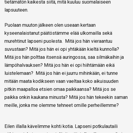
tietämätön kaikesta siitä, mitä kuuluu suomalaiseen
lapsuuteen.
Puolaan muuton jälkeen olen useaan kertaan
kyseenalaistanut päätöstämme elää ulkomailla sekä
murehtinut lapseni puolesta. Mitä jos hän vieraantuu
suvustaan? Mitä jos hän ei opi yhtäkään kieltä kunnolla?
Mitä jos hän polttaa itsensä auringossa, saa silmäkaihin ja
lämpöhalvauksen? Mitä jos hän ei opi hiihtämään eikä
luistelemaan? Mitä jos hän ei juurru mihinkään, ei tunne
mitään maata kodikseen vaan vaeltaa koko aikuisuuden
pitkin maapalloa etsien omaa paikkaansa? Mitä jos se
paikka onkin kaukana minusta? Mitä jos hän tekeekin saman
meille, jonka me olemme tehneet omille perheillemme?
Eilen illalla kävelimme kohti kotia. Lapseni potkulautaili