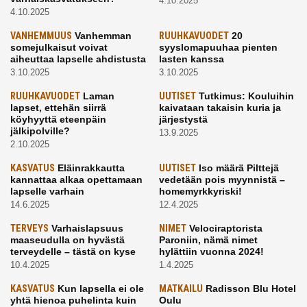
4.10.2025
4.10.2025
VANHEMMUUS
Vanhemman
RUUHKAVUODET
20
somejulkaisut voivat
syyslomapuuhaa pienten
aiheuttaa lapselle ahdistusta
lasten kanssa
3.10.2025
3.10.2025
RUUHKAVUODET
Laman
UUTISET
Tutkimus: Kouluihin
lapset, ettehän siirrä
kaivataan takaisin kuria ja
köyhyyttä eteenpäin
järjestystä
jälkipolville?
13.9.2025
2.10.2025
KASVATUS
Eläinrakkautta
UUTISET
Iso määrä Pilttejä
kannattaa alkaa opettamaan
vedetään pois myynnistä –
lapselle varhain
homemyrkkyriski!
14.6.2025
12.4.2025
TERVEYS
Varhaislapsuus
NIMET
Velociraptorista
maaseudulla on hyvästä
Paroniin, nämä nimet
terveydelle – tästä on kyse
hylättiin vuonna 2024!
10.4.2025
1.4.2025
KASVATUS
Kun lapsella ei ole
MATKAILU
Radisson Blu Hotel
yhtä hienoa puhelinta kuin
Oulu