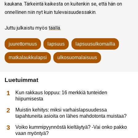
kaukana. Tärkeintä kaikesta on kuitenkin se, että hän on
onnellinen niin nyt kuin tulevaisuudessakin.
Juttu julkaistu myös
täällä.
juurettomuus
lapsuus
lapsuusulkomailla
matkalaukkulapsi
ulkosuomalaisuus
Luetuimmat
Kun rakkaus loppuu: 16 merkkiä tunteiden
hiipumisesta
Muistin kehitys: miksi varhaislapsuudessa
tapahtuneita asioita on lähes mahdotonta muistaa?
Voiko kummipyynnöstä kieltäytyä? -Vai onko pakko
vaan myöntyä?