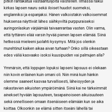
pitkin rantakatua vastaantulijoita väistellen. Ilmassa raikui
kirkas lapsen nauru sekä iloiset huudot suomeksi,
englanniksi ja espanjaksi. Hänen valkoistakin valkoisemmat
hiuksensa näyttivät lähes säihkyviltä purppuraiseksi
auringonlaskun värjäämää taivaanrantaa vasten. Olin varma,
että tyttäreni elää varsin hyvää pienen lapsen elämää. Siinä
hetkessä mieleeni juolahti kysymys. Mitä jos olenkin
murehtinut kaiken aikaa aivan turhaan? Onko sillä oikeastaan
edes väliä kasvaako isoksi kuusipuiden vai palmujen alla?
Ymmärsin, että loppujen lopuksi lapseni lapsuus ei olekaan
niin kovin erilainen kuin omani oli. Niin minä kuin hänkin
olemme saaneet kasvaa turvallisesti, läheisyyden ja
rakastavien aikuisten ympäröimänä. Siinä kai ne tärkeimmät
ainekset hyvään lapsuuteen, tasapainoiseen aikuisuuteen
sekä onnelliseen omaan itsenäiseen elämään kun se aika
koittaa. Olkoonkin se elämä sitten itseäni lähellä tai