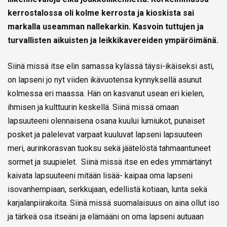
kerrostalossa oli kolme kerrosta ja kioskista sai
markalla useamman nallekarkin. Kasvoin tuttujen ja
turvallisten aikuisten ja leikkikavereiden ympäröimänä.
Siinä missä itse elin samassa kylässä täysi-ikäiseksi asti,
on lapseni jo nyt viiden ikävuotensa kynnyksellä asunut
kolmessa eri maassa. Hän on kasvanut usean eri kielen,
ihmisen ja kulttuurin keskellä. Siinä missä omaan
lapsuuteeni olennaisena osana kuului lumiukot, punaiset
posket ja palelevat varpaat kuuluvat lapseni lapsuuteen
meri, aurinkorasvan tuoksu sekä jäätelöstä tahmaantuneet
sormet ja suupielet. Siinä missä itse en edes ymmärtänyt
kaivata lapsuuteeni mitään lisää- kaipaa oma lapseni
isovanhempiaan, serkkujaan, edellistä kotiaan, lunta sekä
karjalanpiirakoita. Siinä missä suomalaisuus on aina ollut iso
ja tärkeä osa itseäni ja elämääni on oma lapseni autuaan