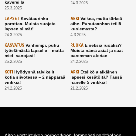
kavereilla
24.3.2025
25.3.2025
LAPSET
Kevätaurinko
ARKI
Vaikea, mutta tärkeä
porottaa: Muista suojata
aihe: Puhutaanhan teillä
lapsen silmät!
kuolemasta?
24.3.2025
4.3.2025
KASVATUS
Vanhempi, puhu
RUOKA
Eineksiä ruoaksi?
työelämästä lapselle – mutta
Muista nämä asiat ja saat
mieti sanojasi!
paremman aterian
25.2.2025
24.2.2025
KOTI
Hyödynnä talvikelit
ARKI
Etsiikö alaikäinen
kotia siivotessa – 2 näppärää
lapsesi kesätöitä? Tässä
vinkkiä!
hänelle 5 vinkkiä!
24.2.2025
21.2.2025
Aitoa vertaistukea perhearkeen, lempeästi myötäeläen