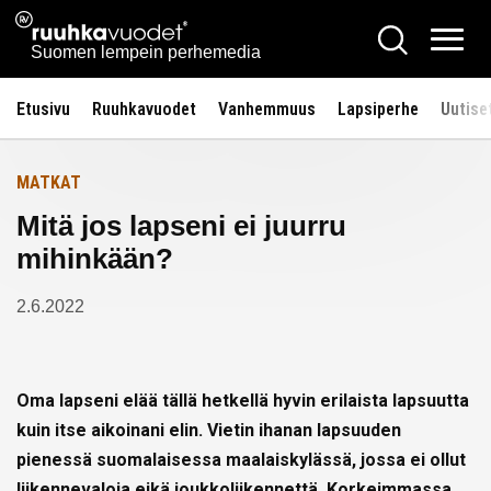
Siirry
Ruuhkavuodet.fi
Hae
Etusivulle
sisältöön
Vali
Suomen lempein perhemedia
Etusivu
Ruuhkavuodet
Vanhemmuus
Lapsiperhe
Uutise
MATKAT
Mitä jos lapseni ei juurru
mihinkään?
2.6.2022
Oma lapseni elää tällä hetkellä hyvin erilaista lapsuutta
kuin itse aikoinani elin. Vietin ihanan lapsuuden
pienessä suomalaisessa maalaiskylässä, jossa ei ollut
liikennevaloja eikä joukkoliikennettä. Korkeimmassa