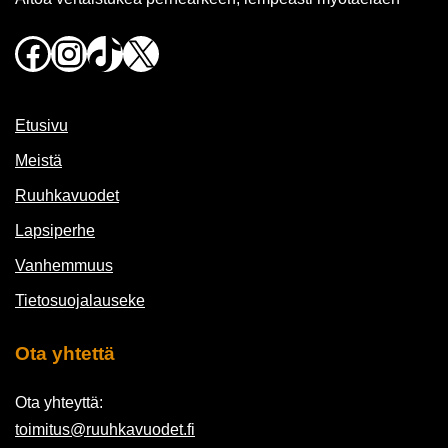
Facebook
Instagram
TikTok
X
Etusivu
Meistä
Ruuhkavuodet
Lapsiperhe
Vanhemmuus
Tietosuojalauseke
Ota yhtettä
Ota yhteyttä:
toimitus@ruuhkavuodet.fi