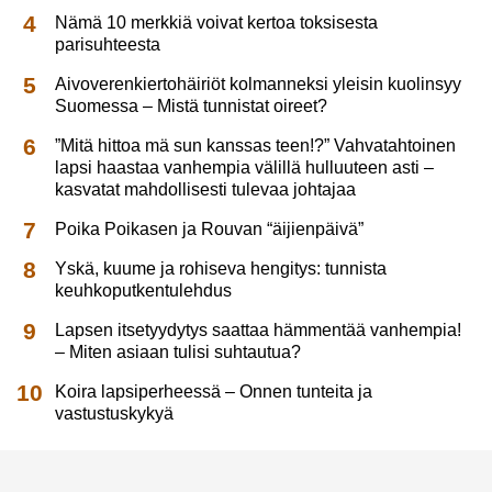
Nämä 10 merkkiä voivat kertoa toksisesta
parisuhteesta
Aivoverenkiertohäiriöt kolmanneksi yleisin kuolinsyy
Suomessa – Mistä tunnistat oireet?
”Mitä hittoa mä sun kanssas teen!?” Vahvatahtoinen
lapsi haastaa vanhempia välillä hulluuteen asti –
kasvatat mahdollisesti tulevaa johtajaa
Poika Poikasen ja Rouvan “äijienpäivä”
Yskä, kuume ja rohiseva hengitys: tunnista
keuhkoputkentulehdus
Lapsen itsetyydytys saattaa hämmentää vanhempia!
– Miten asiaan tulisi suhtautua?
Koira lapsiperheessä – Onnen tunteita ja
vastustuskykyä