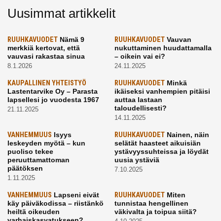
Uusimmat artikkelit
RUUHKAVUODET
Nämä 9
RUUHKAVUODET
Vauvan
merkkiä kertovat, että
nukuttaminen huudattamalla
vauvasi rakastaa sinua
– oikein vai ei?
8.1.2026
24.11.2025
KAUPALLINEN YHTEISTYÖ
RUUHKAVUODET
Minkä
Lastentarvike Oy – Parasta
ikäiseksi vanhempien pitäisi
lapsellesi jo vuodesta 1967
auttaa lastaan
taloudellisesti?
21.11.2025
14.11.2025
VANHEMMUUS
Isyys
RUUHKAVUODET
Nainen, näin
leskeyden myötä – kun
selätät haasteet aikuisiän
puoliso tekee
ystävyyssuhteissa ja löydät
peruuttamattoman
uusia ystäviä
päätöksen
7.10.2025
1.11.2025
VANHEMMUUS
Lapseni eivät
RUUHKAVUODET
Miten
käy päiväkodissa – riistänkö
tunnistaa hengellinen
heiltä oikeuden
väkivalta ja toipua siitä?
varhaiskasvatukseen?