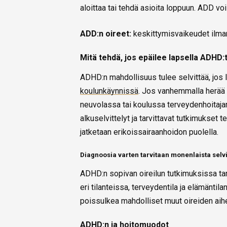
aloittaa tai tehdä asioita loppuun. ADD voi 
ADD:n oireet:
keskittymisvaikeudet ilman
Mitä tehdä, jos epäilee lapsella ADHD:
ADHD:n mahdollisuus tulee selvittää, jos l
koulunkäynnissä
. Jos vanhemmalla herää 
neuvolassa tai koulussa terveydenhoitajan
alkuselvittelyt ja tarvittavat tutkimukset
jatketaan erikoissairaanhoidon puolella.
Diagnoosia varten tarvitaan monenlaista selvi
ADHD:n sopivan oireilun tutkimuksissa tar
eri tilanteissa, terveydentila ja elämäntil
poissulkea mahdolliset muut oireiden aihe
ADHD:n ja hoitomuodot