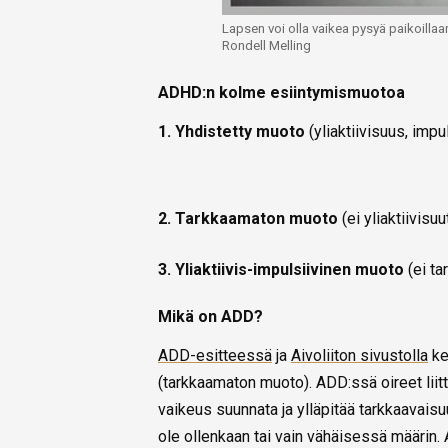
Lapsen voi olla vaikea pysyä paikoillaan
Rondell Melling
ADHD:n kolme esiintymismuotoa
1. Yhdistetty muoto
(yliaktiivisuus, imp
2. Tarkkaamaton muoto
(ei yliaktiivisuu
3. Yliaktiivis-impulsiivinen muoto
(ei ta
Mikä on ADD?
ADD-esitteessä
ja
Aivoliiton sivustolla
ke
(tarkkaamaton muoto). ADD:ssä oireet lii
vaikeus suunnata ja ylläpitää tarkkaavaisuut
ole ollenkaan tai vain vähäisessä määrin.