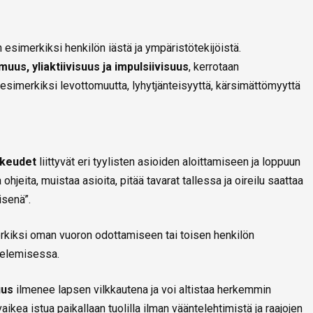
n esimerkiksi henkilön iästä ja ympäristötekijöistä.
us, yliaktiivisuus ja impulsiivisuus
, kerrotaan
 esimerkiksi levottomuutta, lyhytjänteisyyttä, kärsimättömyyttä
ikeudet
liittyvät eri tyylisten asioiden aloittamiseen ja loppuun
hjeita, muistaa asioita, pitää tavarat tallessa ja oireilu saattaa
senä”.
rkiksi oman vuoron odottamiseen tai toisen henkilön
telemisessa.
uus
ilmenee lapsen vilkkautena ja voi altistaa herkemmin
aikea istua paikallaan tuolilla ilman vääntelehtimistä ja raajojen