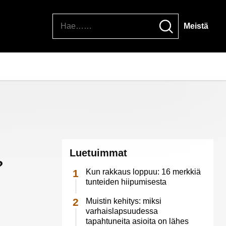
Hae
Meistä
Luetuimmat
?
Kun rakkaus loppuu: 16 merkkiä
tunteiden hiipumisesta
Muistin kehitys: miksi
varhaislapsuudessa
tapahtuneita asioita on lähes