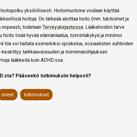
hoitopolku yksilöllisesti. Hoitomuotoina voidaan käyttää
äkkeellisiä hoitoja. On tärkeää aloittaa hoito (mm. tukitoimet ja
 nopeasti, todetaan
Terveyskirjastossa
. Lääkehoidon tarve
ttu hoito lisää hyvää elämänlaatua, toimintakykyä ja minimoi
ävä tila voi haitata esimerkiksi opiskelua, sosiaalisten suhteiden
to keskittyy tarkkaavaisuuden ja toiminnanohjauksen
oja lääkkeitä kuin ADHD:ssa.
DHD:sta? Pääseekö tutkimuksiin helposti?
oireet
tutkimukset