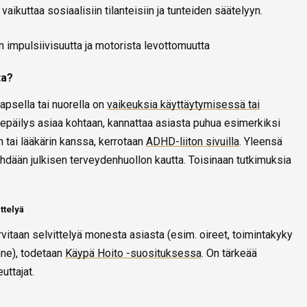
vaikuttaa sosiaalisiin tilanteisiin ja tunteiden säätelyyn.
 impulsiivisuutta ja motorista levottomuutta
ta?
apsella tai nuorella on
vaikeuksia käyttäytymisessä tai
epäilys asiaa kohtaan, kannattaa asiasta puhua esimerkiksi
 tai lääkärin kanssa, kerrotaan
ADHD-liiton sivuilla
. Yleensä
 tehdään julkisen terveydenhuollon kautta. Toisinaan tutkimuksia
ttelyä
vitaan selvittelyä monesta asiasta (esim. oireet, toimintakyky
anne), todetaan
Käypä Hoito -suosituksessa
. On tärkeää
uttajat.