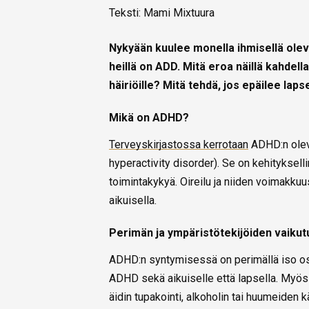
Teksti: Mami Mixtuura
Nykyään kuulee monella ihmisellä olev
heillä on ADD. Mitä eroa näillä kahdella
häiriöille? Mitä tehdä, jos epäilee lapse
Mikä on ADHD?
Terveyskirjastossa kerrotaan
ADHD:n oleva
hyperactivity disorder). Se on kehityksell
toimintakykyä. Oireilu ja niiden voimakkuus
aikuisella.
Perimän ja ympäristötekijöiden vaikut
ADHD:n syntymisessä on perimällä iso os
ADHD sekä aikuiselle että lapsella. Myös 
äidin tupakointi, alkoholin tai huumeiden k