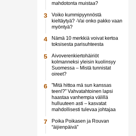
mahdotonta muistaa?
Voiko kummipyynnöstä
kieltäytyä? -Vai onko pakko vaan
myöntyä?
Nämä 10 merkkiä voivat kertoa
toksisesta parisuhteesta
Aivoverenkiertohäiriöt
kolmanneksi yleisin kuolinsyy
Suomessa – Mistä tunnistat
oireet?
”Mitä hittoa mä sun kanssas
teen!?” Vahvatahtoinen lapsi
haastaa vanhempia välillä
hulluuteen asti – kasvatat
mahdollisesti tulevaa johtajaa
Poika Poikasen ja Rouvan
“äijienpäivä”