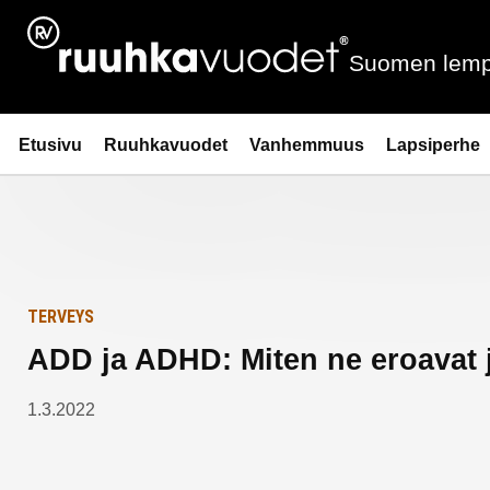
Siirry
Etusivulle
sisältöön
Suomen lemp
Ruuhkavuodet.fi
Etusivu
Ruuhkavuodet
Vanhemmuus
Lapsiperhe
TERVEYS
ADD ja ADHD: Miten ne eroavat ja 
1.3.2022