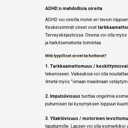
ADHD:n mahdollisia oireita
ADHD voi oireilla monin eri tavoin riippue
Keskeisimmät oireet ovat
tarkkaamattomu
Terveyskirjastossa. Oireina voi olla myös
ja harkitsematonta toimintaa.
Mitä tyypilliset oireet tarkoittavat?
1. Tarkkaamattomuus / keskittymisva
tekemiseen. Vaikeuksia voi olla noudattaa o
ilmetä myös ”omaan maailmaan vetäytymi
2. Impulsiivisuus
tuottaa ongelmia esime
puhumisen tai kysymyksen loppuun kuun
3. Yliaktiivisuus / motorinen levottom
tapaturmille. Lapsen voi olla esimerkiksi v