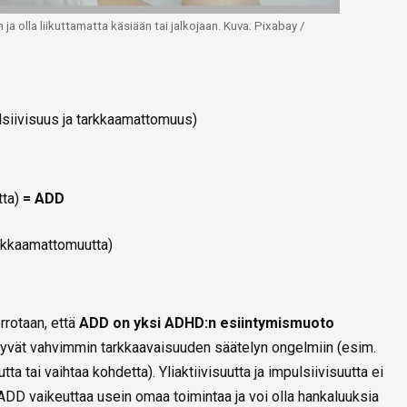
 ja olla liikuttamatta käsiään tai jalkojaan. Kuva: Pixabay /
ulsiivisuus ja tarkkaamattomuus)
tta)
= ADD
rkkaamattomuutta)
rrotaan, että
ADD on yksi ADHD:n esiintymismuoto
ttyvät vahvimmin tarkkaavaisuuden säätelyn ongelmiin (esim.
ta tai vaihtaa kohdetta). Yliaktiivisuutta ja impulsiivisuutta ei
 ADD vaikeuttaa usein omaa toimintaa ja voi olla hankaluuksia