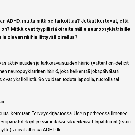
an ADHD, mutta mitä se tarkoittaa? Jotkut kertovat, että
 on? Mitkä ovat tyypillisiä oireita näille neuropsykiatrisille
lla olevan näihin liittyvää oireilua?
n aktiivisuuden ja tarkkaavaisuuden häiriö (=attention-deficit
inen neuropsykiatrinen häiriö, joka heikentää jokapäiväistä
 ovat yksilöllistä. Se voidaan todeta lapsella, nuorella tai
us
uus, kerrotaan Terveyskirjastossa. Usein perheessä ilmenee
ympäristötekijät ja esimerkiksi sikiöaikaiset tapahtumat (esim.
äyttö) voivat altistaa ADHD:lle.