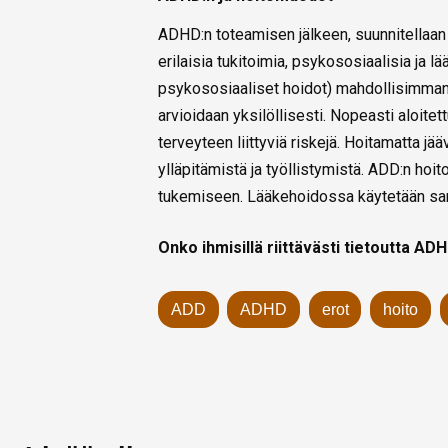
ADHD:n toteamisen jälkeen, suunnitellaan 
erilaisia tukitoimia, psykososiaalisia ja lä
psykososiaaliset hoidot) mahdollisimman
arvioidaan yksilöllisesti. Nopeasti aloite
terveyteen liittyviä riskejä. Hoitamatta jä
ylläpitämistä ja työllistymistä. ADD:n hoi
tukemiseen. Lääkehoidossa käytetään sam
Onko ihmisillä riittävästi tietoutta A
ADD
ADHD
erot
hoito