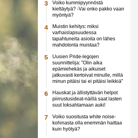
Voiko kummipyynnöstä
kieltäytyä? -Vai onko pakko vaan
myöntyä?
Muistin kehitys: miksi
varhaislapsuudessa
tapahtuneita asioita on lähes
mahdotonta muistaa?
Uusien Pride-legojen
suunnittelija: ”Olin aika
epämiehekäs ja aikuiset
jatkuvasti kertoivat minulle, millä
minun pitäisi tai ei pitäisi leikkiä”
Hauskat ja ällistyttävän helpot
piirrustusideat-näillä saat lasten
suut loksahtamaan auki!
Voiko suositusta white noise-
kohinasta olla enemmän haittaa
kuin hyötyä?