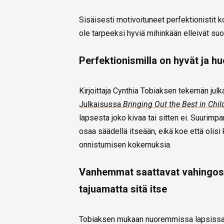
Sisäisesti motivoituneet perfektionistit ko
ole tarpeeksi hyviä mihinkään elleivät suo
Perfektionismilla on hyvät ja h
Kirjoittaja Cynthia Tobiaksen tekemän julk
Julkaisussa
Bringing Out the Best in Chil
lapsesta joko kivaa tai sitten ei. Suurimp
osaa säädellä itseään, eikä koe että olis
onnistumisen kokemuksia.
Vanhemmat saattavat vahingoss
tajuamatta sitä itse
Tobiaksen mukaan nuoremmissa lapsissa se 