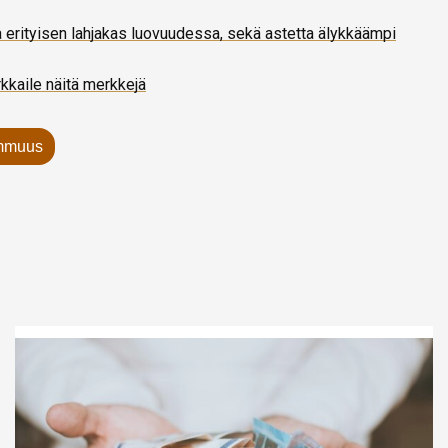
 erityisen lahjakas luovuudessa, sekä astetta älykkäämpi
rkkaile näitä merkkejä
mmuus