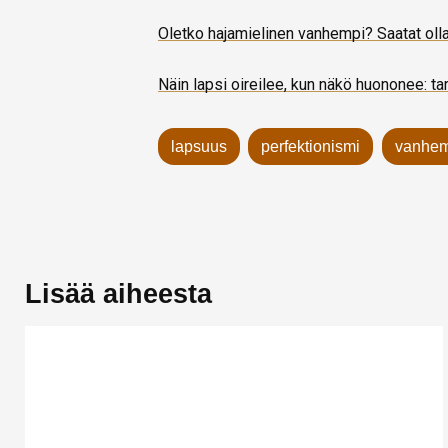
Oletko hajamielinen vanhempi? Saatat olla
Näin lapsi oireilee, kun näkö huononee: ta
lapsuus
perfektionismi
vanhe
Lisää aiheesta