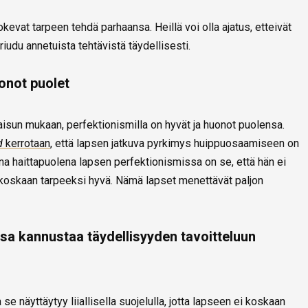
kevat tarpeen tehdä parhaansa. Heillä voi olla ajatus, etteivät
riudu annetuista tehtävistä täydellisesti.
uonot puolet
aisun mukaan, perfektionismilla on hyvät ja huonot puolensa.
d
kerrotaan
, että lapsen jatkuva pyrkimys huippuosaamiseen on
ana haittapuolena lapsen perfektionismissa on se, että hän ei
i koskaan tarpeeksi hyvä. Nämä lapset menettävät paljon
a kannustaa täydellisyyden tavoitteluun
näyttäytyy liiallisella suojelulla, jotta lapseen ei koskaan