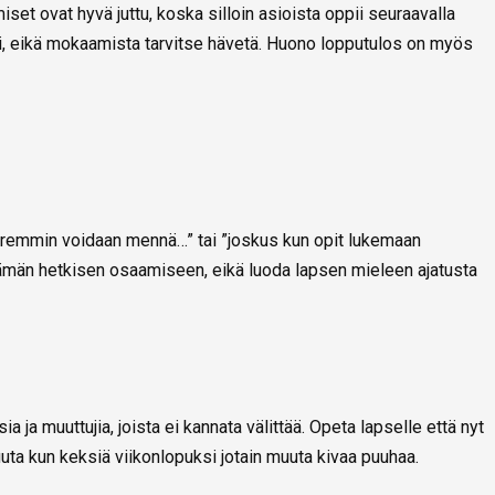
iset ovat hyvä juttu, koska silloin asioista oppii seuraavalla
eti, eikä mokaamista tarvitse hävetä. Huono lopputulos on myös
aremmin voidaan mennä…” tai ”joskus kun opit lukemaan
ämän hetkisen osaamiseen, eikä luoda lapsen mieleen ajatusta
a ja muuttujia, joista ei kannata välittää. Opeta lapselle että nyt
uta kun keksiä viikonlopuksi jotain muuta kivaa puuhaa.