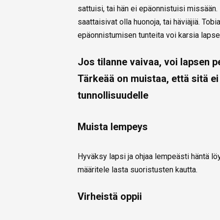
sattuisi, tai hän ei epäonnistuisi missään
saattaisivat olla huonoja, tai häviäjiä. T
epäonnistumisen tunteita voi karsia laps
Jos tilanne vaivaa, voi lapsen p
Tärkeää on muistaa, että sitä e
tunnollisuudelle
Muista lempeys
Hyväksy lapsi ja ohjaa lempeästi häntä löy
määritele lasta suoristusten kautta.
Virheistä oppii