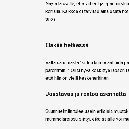
Näytä lapselle, että virheet ja epäonnistum
kerralla. Kaikkea ei tarvitse aina osata h
tulos.
Eläkää hetkessä
Vältä sanomasta ”sitten kun osaat uida p
paremmin…” Olisi hyvä keskittyä lapsen t
että hän on vielä keskeneräinen.
Joustavaa ja rentoa asennetta
Suunnitelmiin tulee usein erilaisia muutoksi
mummolareissu siirtyi, eikä asialle voi mu