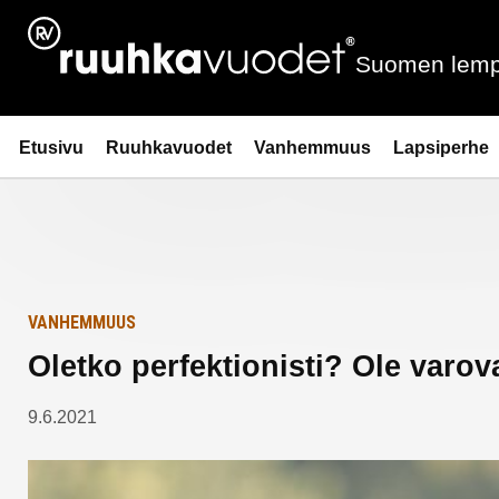
Siirry
Etusivulle
sisältöön
Suomen lemp
Ruuhkavuodet.fi
Etusivu
Ruuhkavuodet
Vanhemmuus
Lapsiperhe
VANHEMMUUS
Oletko perfektionisti? Ole varo
9.6.2021