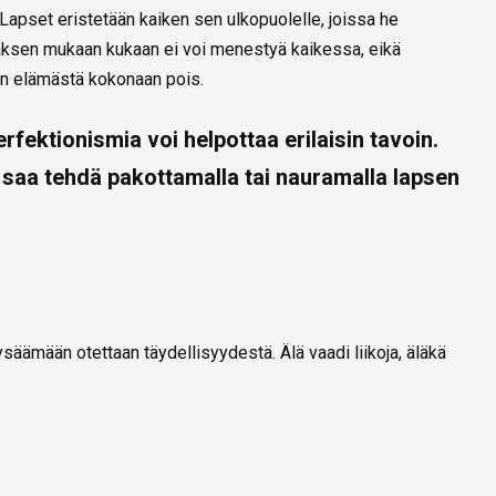
. Lapset eristetään kaiken sen ulkopuolelle, joissa he
obiaksen mukaan kukaan ei voi menestyä kaikessa, eikä
en elämästä kokonaan pois.
erfektionismia voi helpottaa erilaisin tavoin.
i saa tehdä pakottamalla tai nauramalla lapsen
säämään otettaan täydellisyydestä. Älä vaadi liikoja, äläkä