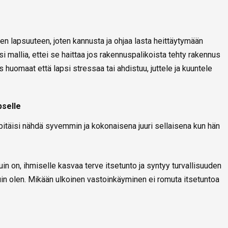
en lapsuuteen, joten kannusta ja ohjaa lasta heittäytymään
si mallia, ettei se haittaa jos rakennuspalikoista tehty rakennus
 huomaat että lapsi stressaa tai ahdistuu, juttele ja kuuntele
pselle
pitäisi nähdä syvemmin ja kokonaisena juuri sellaisena kun hän
n on, ihmiselle kasvaa terve itsetunto ja syntyy turvallisuuden
uin olen. Mikään ulkoinen vastoinkäyminen ei romuta itsetuntoa