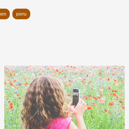
nen
pieru