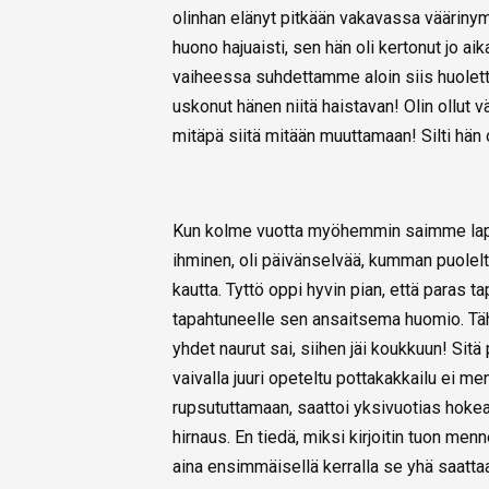
olinhan elänyt pitkään vakavassa väärinym
huono hajuaisti, sen hän oli kertonut jo 
vaiheessa suhdettamme aloin siis huoletta
uskonut hänen niitä haistavan! Olin ollut v
mitäpä siitä mitään muuttamaan! Silti hän 
Kun kolme vuotta myöhemmin saimme lapse
ihminen, oli päivänselvää, kumman puolelt
kautta. Tyttö oppi hyvin pian, että paras t
tapahtuneelle sen ansaitsema huomio. Tähä
yhdet naurut sai, siihen jäi koukkuun! Sitä p
vaivalla juuri opeteltu pottakakkailu ei me
rupsututtamaan, saattoi yksivuotias hokea 
hirnaus. En tiedä, miksi kirjoitin tuon m
aina ensimmäisellä kerralla se yhä saattaa