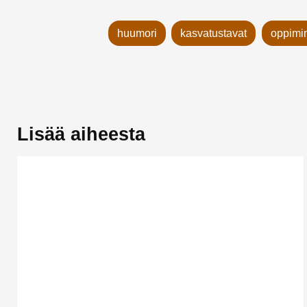
huumori
kasvatustavat
oppimi
Lisää aiheesta