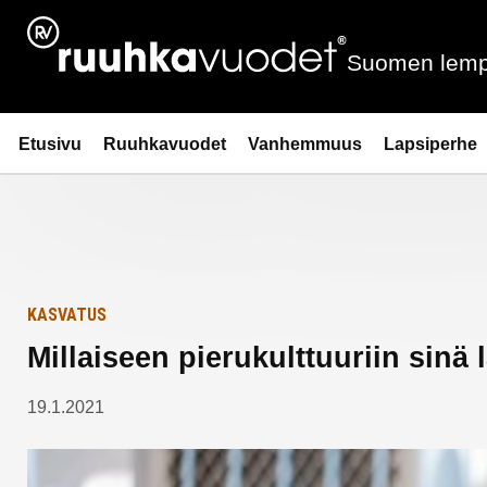
Siirry
Etusivulle
sisältöön
Suomen lemp
Ruuhkavuodet.fi
Etusivu
Ruuhkavuodet
Vanhemmuus
Lapsiperhe
KASVATUS
Millaiseen pierukulttuuriin sinä 
19.1.2021