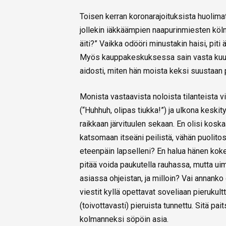
Toisen kerran koronarajoituksista huolima
jollekin iäkkäämpien naapurinmiesten kölni
äiti?” Vaikka odööri minustakin haisi, piti
Myös kauppakeskuksessa sain vasta kuull
aidosti, miten hän moista keksi suustaan
Monista vastaavista noloista tilanteista 
(“Huhhuh, olipas tiukka!”) ja ulkona keski
raikkaan järvituulen sekaan. En olisi kos
katsomaan itseäni peilistä, vähän puolitos
eteenpäin lapselleni? En halua hänen kokev
pitää voida paukutella rauhassa, mutta uima
asiassa ohjeistan, ja milloin? Vai annanko
viestit kyllä opettavat soveliaan pierukul
(toivottavasti) pieruista tunnettu. Sitä p
kolmanneksi söpöin asia.