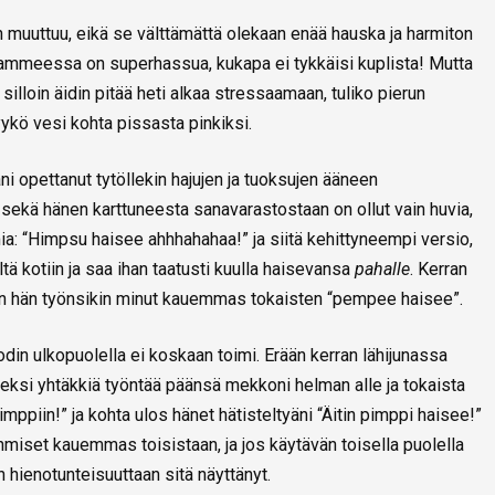
n muuttuu, eikä se välttämättä olekaan enää hauska ja harmiton
yammeessa on superhassua, kukapa ei tykkäisi kuplista! Mutta
 silloin äidin pitää heti alkaa stressaamaan, tuliko pierun
yykö vesi kohta pissasta pinkiksi.
 opettanut tytöllekin hajujen ja tuoksujen ääneen
sekä hänen karttuneesta sanavarastostaan on ollut vain huvia,
mia: “Himpsu haisee ahhhahahaa!” ja siitä kehittyneempi versio,
tä kotiin ja saa ihan taatusti kuulla haisevansa
pahalle
. Kerran
kun hän työnsikin minut kauemmas tokaisten “pempee haisee”.
 ulkopuolella ei koskaan toimi. Erään kerran lähijunassa
keksi yhtäkkiä työntää päänsä mekkoni helman alle ja tokaista
ppiin!” ja kohta ulos hänet hätisteltyäni “Äitin pimppi haisee!”
 ihmiset kauemmas toisistaan, ja jos käytävän toisella puolella
n hienotunteisuuttaan sitä näyttänyt.