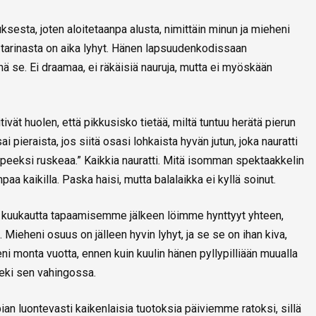
tuksesta, joten aloitetaanpa alusta, nimittäin minun ja mieheni
tarinasta on aika lyhyt. Hänen lapsuudenkodissaan
inä se. Ei draamaa, ei räkäisiä nauruja, mutta ei myöskään
vät huolen, että pikkusisko tietää, miltä tuntuu herätä pierun
 pieraista, jos siitä osasi lohkaista hyvän jutun, joka nauratti
tarpeeksi ruskeaa.” Kaikkia nauratti. Mitä isomman spektaakkelin
aa kaikilla. Paska haisi, mutta balalaikka ei kyllä soinut.
 kuukautta tapaamisemme jälkeen löimme hynttyyt yhteen,
 Mieheni osuus on jälleen hyvin lyhyt, ja se se on ihan kiva,
ni monta vuotta, ennen kuin kuulin hänen pyllypilliään muualla
 teki sen vahingossa.
an luontevasti kaikenlaisia tuotoksia päiviemme ratoksi, sillä