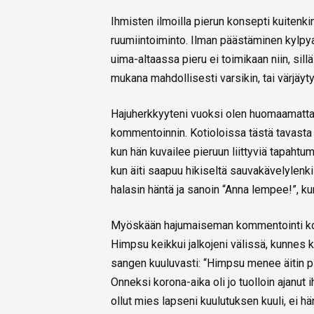
Ihmisten ilmoilla pierun konsepti kuitenki
ruumiintoiminto. Ilman päästäminen kylp
uima-altaassa pieru ei toimikaan niin, sillä
mukana mahdollisesti varsikin, tai värjäyt
Hajuherkkyyteni vuoksi olen huomaamattani
kommentoinnin. Kotioloissa tästä tavasta 
kun hän kuvailee pieruun liittyviä tapahtu
kun äiti saapuu hikiseltä sauvakävelylenkil
halasin häntä ja sanoin “Anna lempee!”, 
Myöskään hajumaiseman kommentointi kodin
Himpsu keikkui jalkojeni välissä, kunnes 
sangen kuuluvasti: “Himpsu menee äitin pim
Onneksi korona-aika oli jo tuolloin ajanut
ollut mies lapseni kuulutuksen kuuli, ei hä