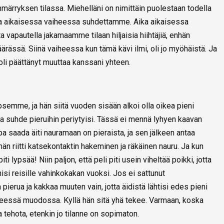
märryksen tilassa. Miehelläni on nimittäin puolestaan todella
aika aikaisessa vaiheessa suhdettamme. Aika aikaisessa
 vapautella jakamaamme tilaan hiljaisia hiihtäjiä, enhän
äärässä. Siinä vaiheessa kun tämä kävi ilmi, oli jo myöhäistä. Ja
oli päättänyt muuttaa kanssani yhteen.
mme, ja hän siitä vuoden sisään alkoi olla oikea pieni
a suhde pieruihin periytyisi. Tässä ei mennä lyhyen kaavan
apa saada äiti nauramaan on pieraista, ja sen jälkeen antaa
n riitti katsekontaktin hakeminen ja räkäinen nauru. Ja kun
iti lypsää! Niin paljon, että peli piti usein viheltää poikki, jotta
nisi reisille vahinkokakan vuoksi. Jos ei sattunut
pierua ja kakkaa muuten vain, jotta äidistä lähtisi edes pieni
enneessä muodossa. Kyllä hän sitä yhä tekee. Varmaan, koska
 tehota, etenkin jo tilanne on sopimaton.