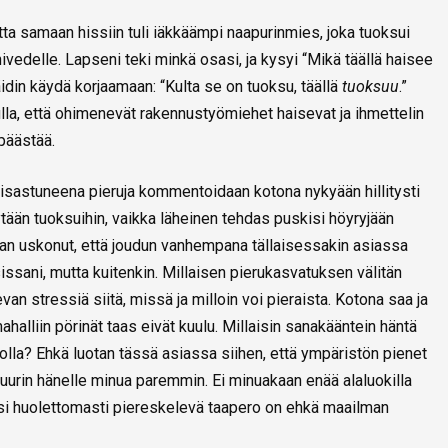
tta samaan hissiin tuli iäkkäämpi naapurinmies, joka tuoksui
vedelle. Lapseni teki minkä osasi, ja kysyi “Mikä täällä haisee
 äidin käydä korjaamaan: “Kulta se on tuoksu, täällä
tuoksuu
.”
a, että ohimenevät rakennustyömiehet haisevat ja ihmettelin
 päästää.
viisastuneena pieruja kommentoidaan kotona nykyään hillitysti
tytään tuoksuihin, vaikka läheinen tehdas puskisi höyryjään
kaan uskonut, että joudun vanhempana tällaisessakin asiassa
issani, mutta kuitenkin. Millaisen pierukasvatuksen välitän
an stressiä siitä, missä ja milloin voi pieraista. Kotona saa ja
halliin pörinät taas eivät kuulu. Millaisin sanakääntein häntä
 olla? Ehkä luotan tässä asiassa siihen, että ympäristön pienet
ttuurin hänelle minua paremmin. Ei minuakaan enää alaluokilla
aitsi huolettomasti piereskelevä taapero on ehkä maailman