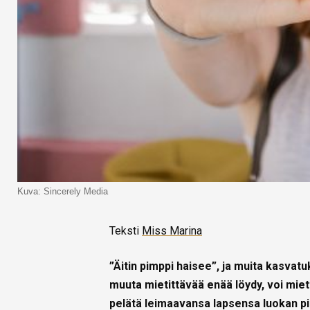
Kuva: Sincerely Media
Teksti
Miss Marina
”Äitin pimppi haisee”, ja muita kasva
muuta mietittävää enää löydy, voi miet
pelätä leimaavansa lapsensa luokan pi