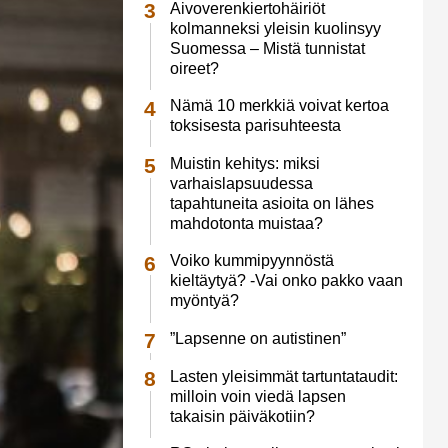
Aivoverenkiertohäiriöt
kolmanneksi yleisin kuolinsyy
Suomessa – Mistä tunnistat
oireet?
Nämä 10 merkkiä voivat kertoa
toksisesta parisuhteesta
Muistin kehitys: miksi
varhaislapsuudessa
tapahtuneita asioita on lähes
mahdotonta muistaa?
Voiko kummipyynnöstä
kieltäytyä? -Vai onko pakko vaan
myöntyä?
”Lapsenne on autistinen”
Lasten yleisimmät tartuntataudit:
milloin voin viedä lapsen
takaisin päiväkotiin?