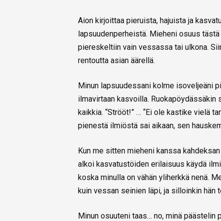
Aion kirjoittaa pieruista, hajuista ja kasva
lapsuudenperheistä. Mieheni osuus tästä 
piereskeltiin vain vessassa tai ulkona. Si
rentoutta asian äärellä.
Minun lapsuudessani kolme isoveljeäni piti
ilmavirtaan kasvoilla. Ruokapöydässäkin sai
kaikkia. “Strööt!” … “Ei ole kastike vielä 
pienestä ilmiöstä sai aikaan, sen hauskemp
Kun me sitten mieheni kanssa kahdeksan
alkoi kasvatustöiden erilaisuus käydä ilmi.
koska minulla on vähän yliherkkä nenä. Me
kuin vessan seinien läpi, ja silloinkin hän
Minun osuuteni taas… no, minä päästelin pi