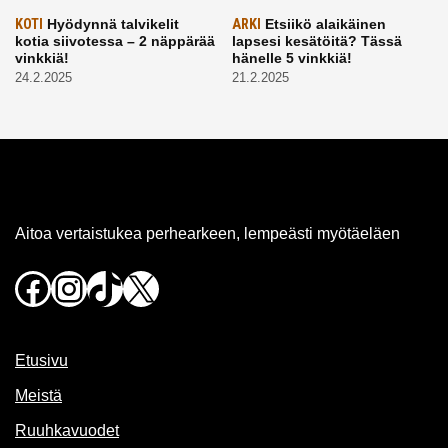
KOTI
Hyödynnä talvikelit
ARKI
Etsiikö alaikäinen
kotia siivotessa – 2 näppärää
lapsesi kesätöitä? Tässä
vinkkiä!
hänelle 5 vinkkiä!
24.2.2025
21.2.2025
Aitoa vertaistukea perhearkeen, lempeästi myötäeläen
Facebook
Instagram
TikTok
X
Etusivu
Meistä
Ruuhkavuodet