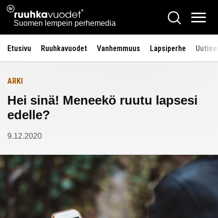
Siirry
Ruuhkavuodet.fi
Hae
Etusivulle
sisältöön
Vali
Suomen lempein perhemedia
Etusivu
Ruuhkavuodet
Vanhemmuus
Lapsiperhe
Uutise
ARKI
Hei sinä! Meneekö ruutu lapsesi
edelle?
9.12.2020