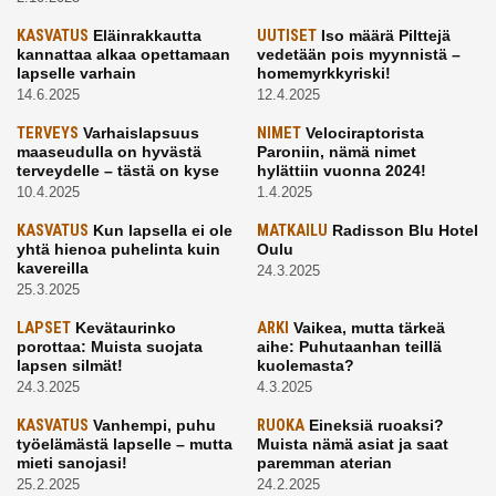
KASVATUS
Eläinrakkautta
UUTISET
Iso määrä Pilttejä
kannattaa alkaa opettamaan
vedetään pois myynnistä –
lapselle varhain
homemyrkkyriski!
14.6.2025
12.4.2025
TERVEYS
Varhaislapsuus
NIMET
Velociraptorista
maaseudulla on hyvästä
Paroniin, nämä nimet
terveydelle – tästä on kyse
hylättiin vuonna 2024!
10.4.2025
1.4.2025
KASVATUS
Kun lapsella ei ole
MATKAILU
Radisson Blu Hotel
yhtä hienoa puhelinta kuin
Oulu
kavereilla
24.3.2025
25.3.2025
LAPSET
Kevätaurinko
ARKI
Vaikea, mutta tärkeä
porottaa: Muista suojata
aihe: Puhutaanhan teillä
lapsen silmät!
kuolemasta?
24.3.2025
4.3.2025
KASVATUS
Vanhempi, puhu
RUOKA
Eineksiä ruoaksi?
työelämästä lapselle – mutta
Muista nämä asiat ja saat
mieti sanojasi!
paremman aterian
25.2.2025
24.2.2025