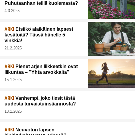
Puhutaanhan teillä kuolemasta?
4.3.2025
ARKI
Etsiikö alaikäinen lapsesi
kesätöitä? Tässä hänelle 5
vinkkiä!
21.2.2025
ARKI
Pienet arjen liikkeetkin ovat
liikuntaa – ”Yhtä arvokkaita”
15.1.2025
ARKI
Vanhempi, joko tiesit tästä
uudesta turvaistuinsäännöstä?
13.1.2025
ARKI
Neuvoton lapsen