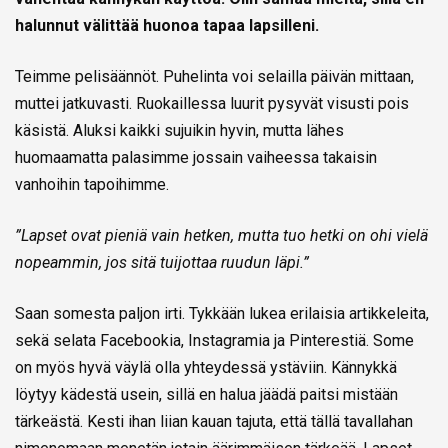
halunnut välittää huonoa tapaa lapsilleni.
Teimme pelisäännöt. Puhelinta voi selailla päivän mittaan,
muttei jatkuvasti. Ruokaillessa luurit pysyvät visusti pois
käsistä. Aluksi kaikki sujuikin hyvin, mutta lähes
huomaamatta palasimme jossain vaiheessa takaisin
vanhoihin tapoihimme.
”Lapset ovat pieniä vain hetken, mutta tuo hetki on ohi vielä
nopeammin, jos sitä tuijottaa ruudun läpi.”
Saan somesta paljon irti. Tykkään lukea erilaisia artikkeleita,
sekä selata Facebookia, Instagramia ja Pinterestiä. Some
on myös hyvä väylä olla yhteydessä ystäviin. Kännykkä
löytyy kädestä usein, sillä en halua jäädä paitsi mistään
tärkeästä. Kesti ihan liian kauan tajuta, että tällä tavallahan