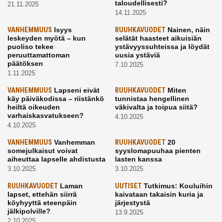
taloudellisesti?
21.11.2025
14.11.2025
VANHEMMUUS
Isyys
RUUHKAVUODET
Nainen, näin
leskeyden myötä – kun
selätät haasteet aikuisiän
puoliso tekee
ystävyyssuhteissa ja löydät
peruuttamattoman
uusia ystäviä
päätöksen
7.10.2025
1.11.2025
VANHEMMUUS
Lapseni eivät
RUUHKAVUODET
Miten
käy päiväkodissa – riistänkö
tunnistaa hengellinen
heiltä oikeuden
väkivalta ja toipua siitä?
varhaiskasvatukseen?
4.10.2025
4.10.2025
VANHEMMUUS
Vanhemman
RUUHKAVUODET
20
somejulkaisut voivat
syyslomapuuhaa pienten
aiheuttaa lapselle ahdistusta
lasten kanssa
3.10.2025
3.10.2025
RUUHKAVUODET
Laman
UUTISET
Tutkimus: Kouluihin
lapset, ettehän siirrä
kaivataan takaisin kuria ja
köyhyyttä eteenpäin
järjestystä
jälkipolville?
13.9.2025
2.10.2025