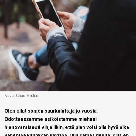
Kuva: Chad Madden
Olen ollut somen suurkuluttaja jo vuosia.
Odottaessamme esikoistamme mieheni
hienovaraisesti vihjailikin, että pian voisi olla hyvä aika
vähentää kännykän käyttöä. Olin samaa mieltä, sillä en