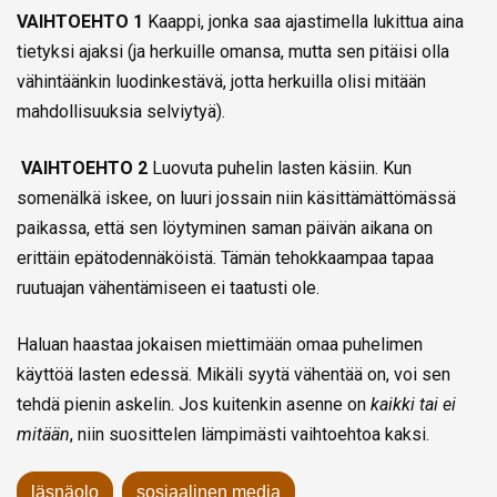
VAIHTOEHTO 1
Kaappi, jonka saa ajastimella lukittua aina
tietyksi ajaksi (ja herkuille omansa, mutta sen pitäisi olla
vähintäänkin luodinkestävä, jotta herkuilla olisi mitään
mahdollisuuksia selviytyä).
VAIHTOEHTO 2
Luovuta puhelin lasten käsiin. Kun
somenälkä iskee, on luuri jossain niin käsittämättömässä
paikassa, että sen löytyminen saman päivän aikana on
erittäin epätodennäköistä. Tämän tehokkaampaa tapaa
ruutuajan vähentämiseen ei taatusti ole.
Haluan haastaa jokaisen miettimään omaa puhelimen
käyttöä lasten edessä. Mikäli syytä vähentää on, voi sen
tehdä pienin askelin. Jos kuitenkin asenne on
kaikki tai ei
mitään
, niin suosittelen lämpimästi vaihtoehtoa kaksi.
läsnäolo
sosiaalinen media