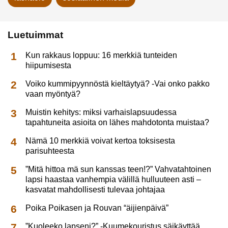
Luetuimmat
Kun rakkaus loppuu: 16 merkkiä tunteiden
hiipumisesta
Voiko kummipyynnöstä kieltäytyä? -Vai onko pakko
vaan myöntyä?
Muistin kehitys: miksi varhaislapsuudessa
tapahtuneita asioita on lähes mahdotonta muistaa?
Nämä 10 merkkiä voivat kertoa toksisesta
parisuhteesta
”Mitä hittoa mä sun kanssas teen!?” Vahvatahtoinen
lapsi haastaa vanhempia välillä hulluuteen asti –
kasvatat mahdollisesti tulevaa johtajaa
Poika Poikasen ja Rouvan “äijienpäivä”
”Kuoleeko lapseni?” -Kuumekouristus säikäyttää