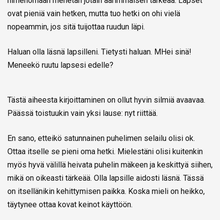
nimenomaan menetän jotain äärimmäisen tärkeää. Lapset
ovat pieniä vain hetken, mutta tuo hetki on ohi vielä
nopeammin, jos sitä tuijottaa ruudun läpi.
Haluan olla läsnä lapsilleni. Tietysti haluan. MHei sinä!
Meneekö ruutu lapsesi edelle?
Tästä aiheesta kirjoittaminen on ollut hyvin silmiä avaavaa.
Päässä toistuukin vain yksi lause: nyt riittää.
En sano, etteikö satunnainen puhelimen selailu olisi ok.
Ottaa itselle se pieni oma hetki. Mielestäni olisi kuitenkin
myös hyvä välillä heivata puhelin mäkeen ja keskittyä siihen,
mikä on oikeasti tärkeää. Olla lapsille aidosti läsnä. Tässä
on itsellänikin kehittymisen paikka. Koska mieli on heikko,
täytynee ottaa kovat keinot käyttöön.