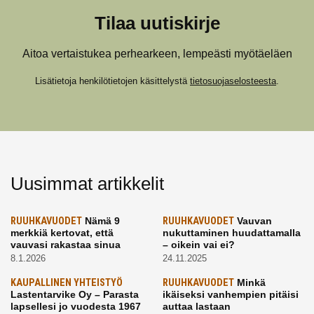
Tilaa uutiskirje
Aitoa vertaistukea perhearkeen, lempeästi myötäeläen
Lisätietoja henkilötietojen käsittelystä
tietosuojaselosteesta
.
Uusimmat artikkelit
RUUHKAVUODET
Nämä 9
RUUHKAVUODET
Vauvan
merkkiä kertovat, että
nukuttaminen huudattamalla
vauvasi rakastaa sinua
– oikein vai ei?
8.1.2026
24.11.2025
KAUPALLINEN YHTEISTYÖ
RUUHKAVUODET
Minkä
Lastentarvike Oy – Parasta
ikäiseksi vanhempien pitäisi
lapsellesi jo vuodesta 1967
auttaa lastaan