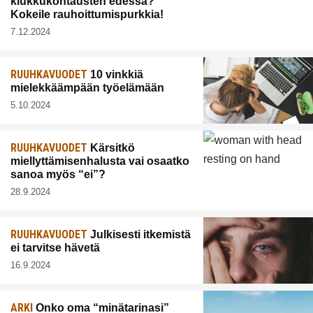
kiukkukohtausten edessä?
Kokeile rauhoittumispurkkia!
7.12.2024
RUUHKAVUODET
10 vinkkiä
mielekkäämpään työelämään
5.10.2024
RUUHKAVUODET
Kärsitkö
miellyttämisenhalusta vai osaatko
sanoa myös “ei”?
28.9.2024
RUUHKAVUODET
Julkisesti itkemistä
ei tarvitse hävetä
16.9.2024
ARKI
Onko oma “minätarinasi”