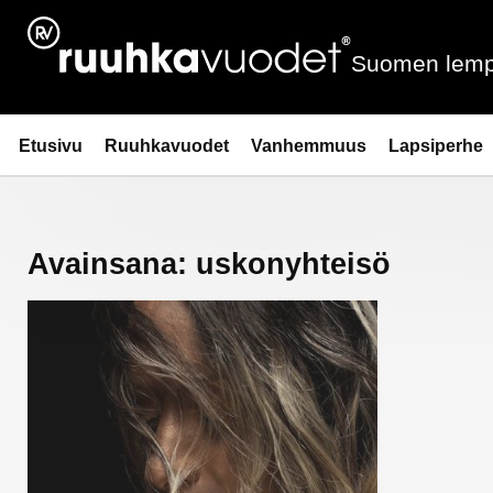
Siirry
sisältöön
Suomen lemp
Ruuhkavuodet.fi
Etusivu
Ruuhkavuodet
Vanhemmuus
Lapsiperhe
Avainsana:
uskonyhteisö