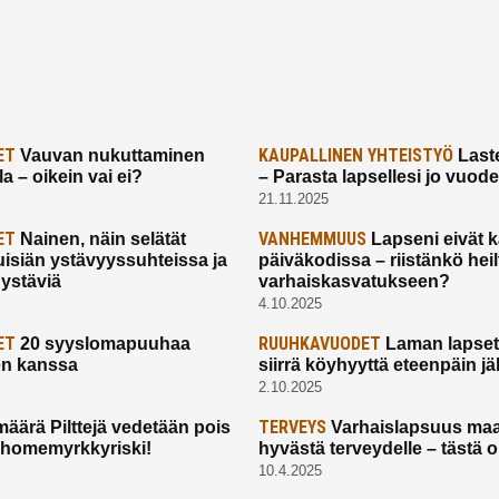
ET
KAUPALLINEN YHTEISTYÖ
Vauvan nukuttaminen
Laste
a – oikein vai ei?
– Parasta lapsellesi jo vuod
21.11.2025
ET
VANHEMMUUS
Nainen, näin selätät
Lapseni eivät 
uisiän ystävyyssuhteissa ja
päiväkodissa – riistänkö hei
 ystäviä
varhaiskasvatukseen?
4.10.2025
ET
RUUHKAVUODET
20 syyslomapuuhaa
Laman lapset,
en kanssa
siirrä köyhyyttä eteenpäin jäl
2.10.2025
TERVEYS
määrä Pilttejä vedetään pois
Varhaislapsuus maa
 homemyrkkyriski!
hyvästä terveydelle – tästä 
10.4.2025