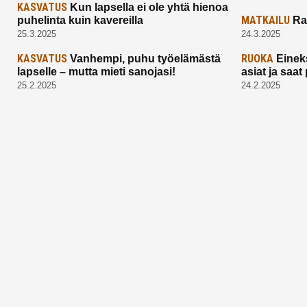
KASVATUS
Kun lapsella ei ole yhtä hienoa
MATKAILU
puhelinta kuin kavereilla
Ra
25.3.2025
24.3.2025
KASVATUS
RUOKA
Vanhempi, puhu työelämästä
Einek
lapselle – mutta mieti sanojasi!
asiat ja saa
25.2.2025
24.2.2025
Aitoa vertaistukea perhearkeen, lempeästi
myötäeläen
Facebook
Instagram
TikTok
X