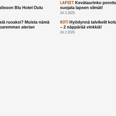
LAPSET
Kevätaurinko porotta
disson Blu Hotel Oulu
suojata lapsen silmät!
24.3.2025
KOTI
siä ruoaksi? Muista nämä
Hyödynnä talvikelit koti
t paremman aterian
– 2 näppärää vinkkiä!
24.2.2025
Etusivu
Meistä
Ruuhkavuodet
Lapsiperhe
Vanhemmuus
Tietosuojalauseke