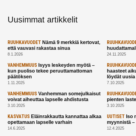
Uusimmat artikkelit
RUUHKAVUODET
RUUHKAVUOD
Nämä 9 merkkiä kertovat,
että vauvasi rakastaa sinua
huudattamall
8.1.2026
24.11.2025
VANHEMMUUS
RUUHKAVUOD
Isyys leskeyden myötä –
kun puoliso tekee peruuttamattoman
haasteet aik
päätöksen
löydät uusia
1.11.2025
7.10.2025
VANHEMMUUS
RUUHKAVUOD
Vanhemman somejulkaisut
voivat aiheuttaa lapselle ahdistusta
pienten last
3.10.2025
3.10.2025
KASVATUS
UUTISET
Eläinrakkautta kannattaa alkaa
Iso 
opettamaan lapselle varhain
myynnistä –
14.6.2025
12.4.2025