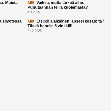
ARKI
a: Muista
Vaikea, mutta tärkeä aihe:
Puhutaanhan teillä kuolemasta?
4.3.2025
ARKI
a siivotessa
Etsiikö alaikäinen lapsesi kesätöitä?
Tässä hänelle 5 vinkkiä!
21.2.2025
Ota yhtettä
Ota yhteyttä:
toimitus@ruuhkavuodet.fi
Yhteistyöt:
myynti@ruuhkavuodet.fi