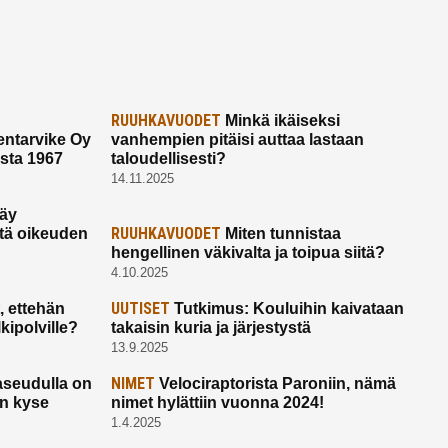
RUUHKAVUODET
Minkä ikäiseksi
ntarvike Oy
vanhempien pitäisi auttaa lastaan
esta 1967
taloudellisesti?
14.11.2025
käy
RUUHKAVUODET
ltä oikeuden
Miten tunnistaa
hengellinen väkivalta ja toipua siitä?
4.10.2025
UUTISET
 ettehän
Tutkimus: Kouluihin kaivataan
kipolville?
takaisin kuria ja järjestystä
13.9.2025
NIMET
seudulla on
Velociraptorista Paroniin, nämä
on kyse
nimet hylättiin vuonna 2024!
1.4.2025