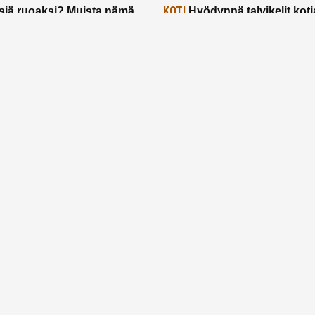
KOTI
siä ruoaksi? Muista nämä
Hyödynnä talvikelit koti
t paremman aterian
– 2 näppärää vinkkiä!
24.2.2025
Etusivu
Meistä
Ruuhkavuodet
Lapsiperhe
Vanhemmuus
Tietosuojalauseke
© 2026 Ruuhkavuodet.fi. Kaikki oikeudet pidätetään.