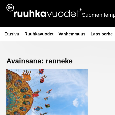
Siirry
sisältöön
Suomen lemp
Ruuhkavuodet.fi
Etusivu
Ruuhkavuodet
Vanhemmuus
Lapsiperhe
Avainsana:
ranneke