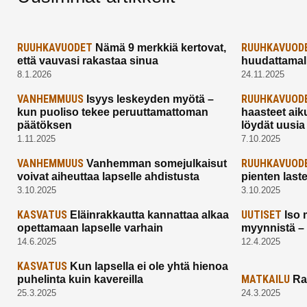
RUUHKAVUODET
RUUHKAVUOD
Nämä 9 merkkiä kertovat,
että vauvasi rakastaa sinua
huudattamall
8.1.2026
24.11.2025
VANHEMMUUS
RUUHKAVUOD
Isyys leskeyden myötä –
kun puoliso tekee peruuttamattoman
haasteet aik
päätöksen
löydät uusia
1.11.2025
7.10.2025
VANHEMMUUS
RUUHKAVUOD
Vanhemman somejulkaisut
voivat aiheuttaa lapselle ahdistusta
pienten last
3.10.2025
3.10.2025
KASVATUS
UUTISET
Eläinrakkautta kannattaa alkaa
Iso 
opettamaan lapselle varhain
myynnistä –
14.6.2025
12.4.2025
KASVATUS
Kun lapsella ei ole yhtä hienoa
MATKAILU
puhelinta kuin kavereilla
Ra
25.3.2025
24.3.2025