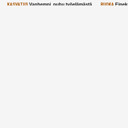
KASVATUS
RUOKA
Vanhempi, puhu työelämästä
Einek
lapselle – mutta mieti sanojasi!
asiat ja saa
25.2.2025
24.2.2025
Aitoa vertaistukea perhearkeen, lempeästi
myötäeläen
Facebook
Instagram
TikTok
X