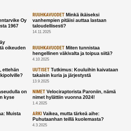
RUUHKAVUODET
Minkä ikäiseksi
ntarvike Oy
vanhempien pitäisi auttaa lastaan
esta 1967
taloudellisesti?
14.11.2025
käy
RUUHKAVUODET
ltä oikeuden
Miten tunnistaa
hengellinen väkivalta ja toipua siitä?
4.10.2025
UUTISET
 ettehän
Tutkimus: Kouluihin kaivataan
kipolville?
takaisin kuria ja järjestystä
13.9.2025
NIMET
seudulla on
Velociraptorista Paroniin, nämä
on kyse
nimet hylättiin vuonna 2024!
1.4.2025
ARKI
a: Muista
Vaikea, mutta tärkeä aihe:
Puhutaanhan teillä kuolemasta?
4.3.2025