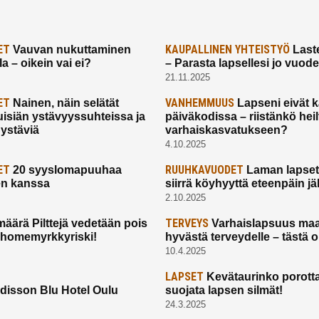
ET
KAUPALLINEN YHTEISTYÖ
Vauvan nukuttaminen
Laste
a – oikein vai ei?
– Parasta lapsellesi jo vuod
21.11.2025
ET
VANHEMMUUS
Nainen, näin selätät
Lapseni eivät 
uisiän ystävyyssuhteissa ja
päiväkodissa – riistänkö hei
 ystäviä
varhaiskasvatukseen?
4.10.2025
ET
RUUHKAVUODET
20 syyslomapuuhaa
Laman lapset,
en kanssa
siirrä köyhyyttä eteenpäin jäl
2.10.2025
TERVEYS
määrä Pilttejä vedetään pois
Varhaislapsuus maa
 homemyrkkyriski!
hyvästä terveydelle – tästä 
10.4.2025
LAPSET
Kevätaurinko porotta
disson Blu Hotel Oulu
suojata lapsen silmät!
24.3.2025