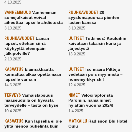
4.10.2025
VANHEMMUUS
Vanhemman
RUUHKAVUODET
20
somejulkaisut voivat
syyslomapuuhaa pienten
aiheuttaa lapselle ahdistusta
lasten kanssa
3.10.2025
3.10.2025
RUUHKAVUODET
Laman
UUTISET
Tutkimus: Kouluihin
lapset, ettehän siirrä
kaivataan takaisin kuria ja
köyhyyttä eteenpäin
järjestystä
jälkipolville?
13.9.2025
2.10.2025
KASVATUS
Eläinrakkautta
UUTISET
Iso määrä Pilttejä
kannattaa alkaa opettamaan
vedetään pois myynnistä –
lapselle varhain
homemyrkkyriski!
14.6.2025
12.4.2025
TERVEYS
Varhaislapsuus
NIMET
Velociraptorista
maaseudulla on hyvästä
Paroniin, nämä nimet
terveydelle – tästä on kyse
hylättiin vuonna 2024!
10.4.2025
1.4.2025
KASVATUS
Kun lapsella ei ole
MATKAILU
Radisson Blu Hotel
yhtä hienoa puhelinta kuin
Oulu
kavereilla
24.3.2025