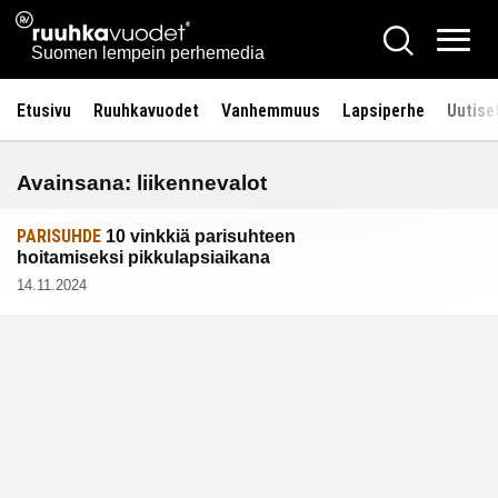
Siirry
Ruuhkavuodet.fi
Hae
sisältöön
Vali
Suomen lempein perhemedia
Etusivu
Ruuhkavuodet
Vanhemmuus
Lapsiperhe
Uutise
Avainsana:
liikennevalot
PARISUHDE
10 vinkkiä parisuhteen
hoitamiseksi pikkulapsiaikana
14.11.2024