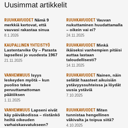
Uusimmat artikkelit
RUUHKAVUODET
Nämä 9
RUUHKAVUODET
Vauvan
merkkiä kertovat, että
nukuttaminen huudattamalla
vauvasi rakastaa sinua
– oikein vai ei?
8.1.2026
24.11.2025
KAUPALLINEN YHTEISTYÖ
RUUHKAVUODET
Minkä
Lastentarvike Oy – Parasta
ikäiseksi vanhempien pitäisi
lapsellesi jo vuodesta 1967
auttaa lastaan
taloudellisesti?
21.11.2025
14.11.2025
VANHEMMUUS
Isyys
RUUHKAVUODET
Nainen, näin
leskeyden myötä – kun
selätät haasteet aikuisiän
puoliso tekee
ystävyyssuhteissa ja löydät
peruuttamattoman
uusia ystäviä
päätöksen
7.10.2025
1.11.2025
VANHEMMUUS
Lapseni eivät
RUUHKAVUODET
Miten
käy päiväkodissa – riistänkö
tunnistaa hengellinen
heiltä oikeuden
väkivalta ja toipua siitä?
varhaiskasvatukseen?
4.10.2025