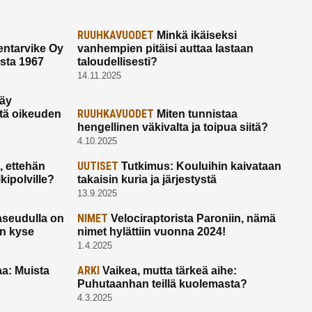
RUUHKAVUODET
Minkä ikäiseksi
ntarvike Oy
vanhempien pitäisi auttaa lastaan
esta 1967
taloudellisesti?
14.11.2025
käy
RUUHKAVUODET
ltä oikeuden
Miten tunnistaa
hengellinen väkivalta ja toipua siitä?
4.10.2025
UUTISET
 ettehän
Tutkimus: Kouluihin kaivataan
kipolville?
takaisin kuria ja järjestystä
13.9.2025
NIMET
seudulla on
Velociraptorista Paroniin, nämä
on kyse
nimet hylättiin vuonna 2024!
1.4.2025
ARKI
a: Muista
Vaikea, mutta tärkeä aihe:
Puhutaanhan teillä kuolemasta?
4.3.2025