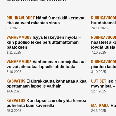
RUUHKAVUODET
RUUHKAVUOD
Nämä 9 merkkiä kertovat,
että vauvasi rakastaa sinua
huudattamall
8.1.2026
24.11.2025
VANHEMMUUS
RUUHKAVUOD
Isyys leskeyden myötä –
kun puoliso tekee peruuttamattoman
haasteet aik
päätöksen
löydät uusia
1.11.2025
7.10.2025
VANHEMMUUS
RUUHKAVUOD
Vanhemman somejulkaisut
voivat aiheuttaa lapselle ahdistusta
pienten last
3.10.2025
3.10.2025
KASVATUS
UUTISET
Eläinrakkautta kannattaa alkaa
Iso 
opettamaan lapselle varhain
myynnistä –
14.6.2025
12.4.2025
KASVATUS
Kun lapsella ei ole yhtä hienoa
MATKAILU
puhelinta kuin kavereilla
Ra
25.3.2025
24.3.2025