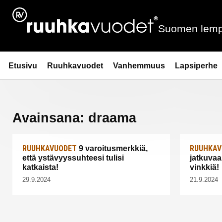
Siirry
sisältöön
Suomen lemp
Ruuhkavuodet.fi
Etusivu
Ruuhkavuodet
Vanhemmuus
Lapsiperhe
Avainsana:
draama
RUUHKAVUODET
RUUHKAV
9 varoitusmerkkiä,
että ystävyyssuhteesi tulisi
jatkuvaa
katkaista!
vinkkiä!
29.9.2024
21.9.2024