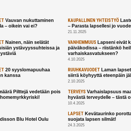
ET
KAUPALLINEN YHTEISTYÖ
Vauvan nukuttaminen
Laste
a – oikein vai ei?
– Parasta lapsellesi jo vuod
21.11.2025
ET
VANHEMMUUS
Nainen, näin selätät
Lapseni eivät 
uisiän ystävyyssuhteissa ja
päiväkodissa – riistänkö hei
 ystäviä
varhaiskasvatukseen?
4.10.2025
ET
RUUHKAVUODET
20 syyslomapuuhaa
Laman lapset,
en kanssa
siirrä köyhyyttä eteenpäin jäl
2.10.2025
TERVEYS
määrä Pilttejä vedetään pois
Varhaislapsuus maa
 homemyrkkyriski!
hyvästä terveydelle – tästä 
10.4.2025
LAPSET
Kevätaurinko porotta
disson Blu Hotel Oulu
suojata lapsen silmät!
24.3.2025