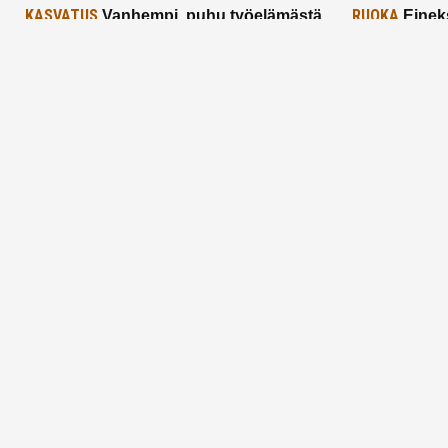
KASVATUS
RUOKA
Vanhempi, puhu työelämästä
Einek
lapselle – mutta mieti sanojasi!
asiat ja saa
25.2.2025
24.2.2025
Aitoa vertaistukea perhearkeen, lempeästi
myötäeläen
Facebook
Instagram
TikTok
X