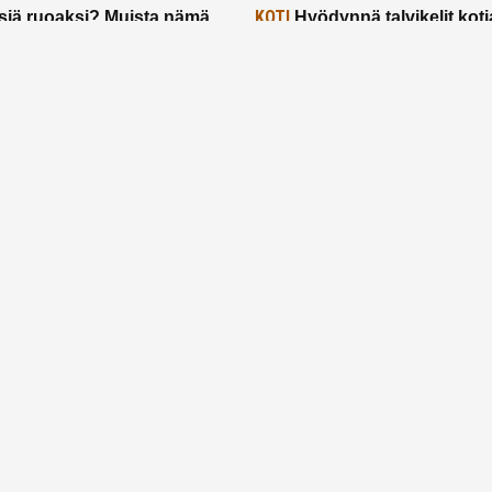
KOTI
siä ruoaksi? Muista nämä
Hyödynnä talvikelit koti
t paremman aterian
– 2 näppärää vinkkiä!
24.2.2025
Etusivu
Meistä
Ruuhkavuodet
Lapsiperhe
Vanhemmuus
Tietosuojalauseke
© 2026 Ruuhkavuodet.fi. Kaikki oikeudet pidätetään.