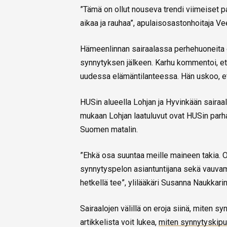
”Tämä on ollut nouseva trendi viimeiset p
aikaa ja rauhaa”, apulaisosastonhoitaja Ve
Hämeenlinnan sairaalassa perhehuoneita on
synnytyksen jälkeen. Karhu kommentoi, ett
uudessa elämäntilanteessa. Hän uskoo, et
HUSin alueella Lohjan ja Hyvinkään sairaal
mukaan Lohjan laatuluvut ovat HUSin parh
Suomen matalin.
”Ehkä osa suuntaa meille maineen takia. O
synnytyspelon asiantuntijana sekä vauvam
hetkellä tee”, ylilääkäri Susanna Naukkar
Sairaalojen välillä on eroja siinä, miten
artikkelista voit lukea,
miten synnytyskipua