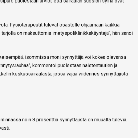
sipuro puolestaan arvioi, että sairaalan suosion syinä ovat
ä. Fysioterapeutit tulevat osastolle ohjaamaan kaikkia
a tarjolla on maksuttomia imetyspoliklinikkakäyntejä”, hän sanoi
skeisempää, isommissa moni synnyttäjä voi kokea olevansa
synnytysrauhaa”, kommentoi puolestaan naistentautien ja
elin keskussairaalasta, jossa vajaa viidennes synnyttäjistä
nassa noin 8 prosenttia synnyttäjistä on muualta tulevia.
ästi.