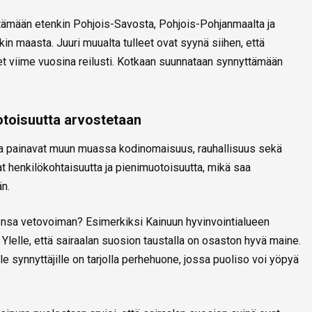
tämään etenkin Pohjois-Savosta, Pohjois-Pohjanmaalta ja
in maasta. Juuri muualta tulleet ovat syynä siihen, että
 viime vuosina reilusti. Kotkaan suunnataan synnyttämään
otoisuutta arvostetaan
sa painavat muun muassa kodinomaisuus, rauhallisuus sekä
at henkilökohtaisuutta ja pienimuotoisuutta, mikä saa
n.
densa vetovoiman? Esimerkiksi Kainuun hyvinvointialueen
 Ylelle, että sairaalan suosion taustalla on osaston hyvä maine.
ille synnyttäjille on tarjolla perhehuone, jossa puoliso voi yöpyä