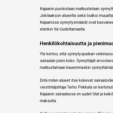
Kajaanin puolestaan matkustetaan synnyt
Jokilaakson alueelta sekä lisäksi muualtak
Kajaanissa synnytysmäärät ovat kasvaneet
etenkin Itä-Uudeltamaalta.
Henkilökohtaisuutta ja pienimu
Yle kertoo, että synnytyspaikan valinnas
sairaalan pieni koko. Synnyttäjät arvostav
matkustamaan kauemmaskin synnyttämää
Entä miten alueet itse kokevat sairaaloi
viestintäjohtaja Terho Pekkala on kertonut
Kajaanin sairaalassa on uudet tilat ja kaik
maksutta.