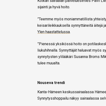
Kotkan sairaalan palveluesimies Päivi Lie
sijainti ja hyvä hoito.
”Teemme myös moniammatillista yhteistyöt
keisarileikkauksella synnyttäneitä äitejä j
Ylen haastattelussa
.
”Pienessä yksikössä hoito on potilaske
liukuhihnalla. Synnyttäjät haluavat myös 
synnytysten ylilääkäri Susanna Broms Mikk
tulee muualta.
Nouseva trendi
Kanta-Hämeen keskussairaalassa Hämeenlin
Synnytysshoppailu näkyy sairaalassa selv