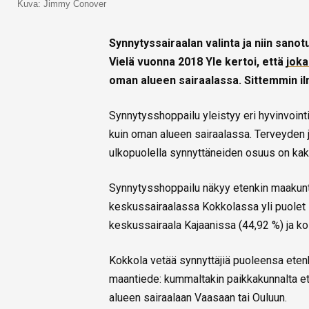
Kuva: Jimmy Conover
Synnytyssairaalan valinta ja niin sano
Vielä vuonna 2018 Yle kertoi, että
joka
oman alueen sairaalassa. Sittemmin ilm
Synnytysshoppailu yleistyy eri hyvinvointi
kuin oman alueen sairaalassa. Terveyden 
ulkopuolella synnyttäneiden osuus on k
Synnytysshoppailu näkyy etenkin maakunt
keskussairaalassa Kokkolassa yli puolet s
keskussairaala Kajaanissa (44,92 %) ja 
Kokkola vetää synnyttäjiä puoleensa etenk
maantiede: kummaltakin paikkakunnalta et
alueen sairaalaan Vaasaan tai Ouluun.