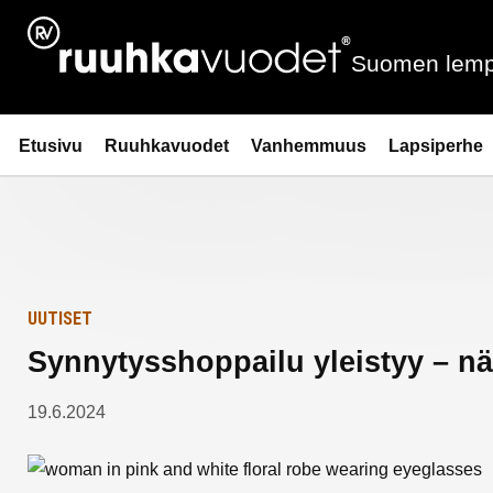
Siirry
Etusivulle
sisältöön
Suomen lemp
Ruuhkavuodet.fi
Etusivu
Ruuhkavuodet
Vanhemmuus
Lapsiperhe
UUTISET
Synnytysshoppailu yleistyy – nä
19.6.2024