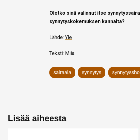
Oletko sinä valinnut itse synnytyssaira
synnytyskokemuksen kannalta?
Lähde:
Yle
Teksti: Miia
sairaala
synnytys
synnytyssho
Lisää aiheesta