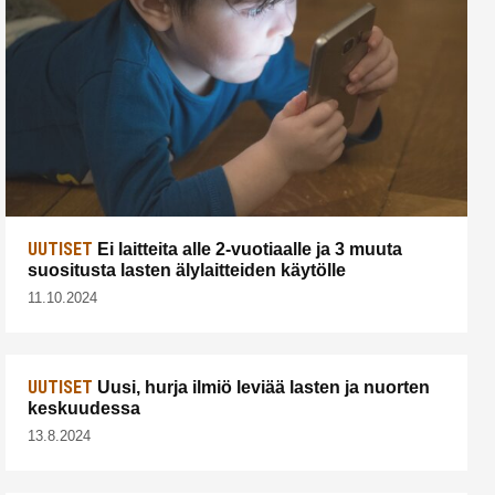
UUTISET
Ei laitteita alle 2-vuotiaalle ja 3 muuta
suositusta lasten älylaitteiden käytölle
11.10.2024
UUTISET
Uusi, hurja ilmiö leviää lasten ja nuorten
keskuudessa
13.8.2024