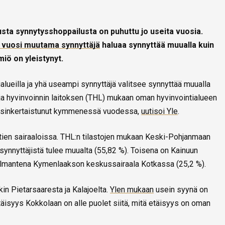
tusta synnytysshoppailusta on puhuttu jo useita vuosia.
 vuosi muutama synnyttäjä
haluaa synnyttää muualla kuin
iö on yleistynyt.
alueilla ja yhä useampi synnyttäjä valitsee synnyttää muualla
ja hyvinvoinnin laitoksen (THL) mukaan oman hyvinvointialueen
aksinkertaistunut kymmenessä vuodessa,
uutisoi Yle
.
ien sairaaloissa. THL:n tilastojen mukaan Keski-Pohjanmaan
ynnyttäjistä tulee muualta (55,82 %). Toisena on Kainuun
kolmantena Kymenlaakson keskussairaala Kotkassa (25,2 %).
in Pietarsaaresta ja Kalajoelta.
Ylen mukaan
usein syynä on
äisyys Kokkolaan on alle puolet siitä, mitä etäisyys on oman