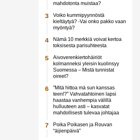
mahdotonta muistaa?
Voiko kummipyynnöstä
kieltäytyä? -Vai onko pakko vaan
myöntyä?
Nämä 10 merkkiä voivat kertoa
toksisesta parisuhteesta
Aivoverenkiertohäiriöt
kolmanneksi yleisin kuolinsyy
Suomessa – Mistä tunnistat
oireet?
”Mitä hittoa mä sun kanssas
teen!?” Vahvatahtoinen lapsi
haastaa vanhempia välillä
hulluuteen asti – kasvatat
mahdollisesti tulevaa johtajaa
Poika Poikasen ja Rouvan
“äijienpäivä”