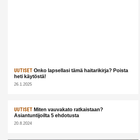
UUTISET
Onko lapsellasi tämä haitarikirja? Poista
heti käytöstä!
26.1.2025
UUTISET
Miten vauvakato ratkaistaan?
Asiantuntijoilta 5 ehdotusta
20.8.2024