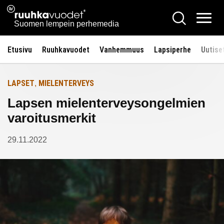
Siirry
Ruuhkavuodet.fi
Hae
Etusivulle
sisältöön
Vali
Suomen lempein perhemedia
Etusivu
Ruuhkavuodet
Vanhemmuus
Lapsiperhe
Uutise
LAPSET
MIELENTERVEYS
,
Lapsen mielenterveysongelmien
varoitusmerkit
29.11.2022