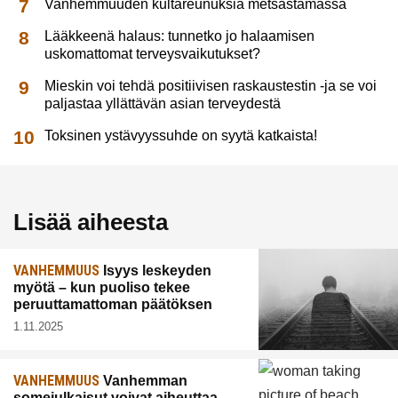
Vanhemmuuden kultareunuksia metsästämässä
Lääkkeenä halaus: tunnetko jo halaamisen
uskomattomat terveysvaikutukset?
Mieskin voi tehdä positiivisen raskaustestin -ja se voi
paljastaa yllättävän asian terveydestä
Toksinen ystävyyssuhde on syytä katkaista!
Lisää aiheesta
VANHEMMUUS
Isyys leskeyden
myötä – kun puoliso tekee
peruuttamattoman päätöksen
1.11.2025
VANHEMMUUS
Vanhemman
somejulkaisut voivat aiheuttaa