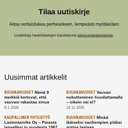
Tilaa uutiskirje
Aitoa vertaistukea perhearkeen, lempeästi myötäeläen
Lisätietoja henkilötietojen käsittelystä
tietosuojaselosteesta
.
Uusimmat artikkelit
RUUHKAVUODET
Nämä 9
RUUHKAVUODET
Vauvan
merkkiä kertovat, että
nukuttaminen huudattamalla
vauvasi rakastaa sinua
– oikein vai ei?
8.1.2026
24.11.2025
KAUPALLINEN YHTEISTYÖ
RUUHKAVUODET
Minkä
Lastentarvike Oy – Parasta
ikäiseksi vanhempien pitäisi
lapsellesi jo vuodesta 1967
auttaa lastaan