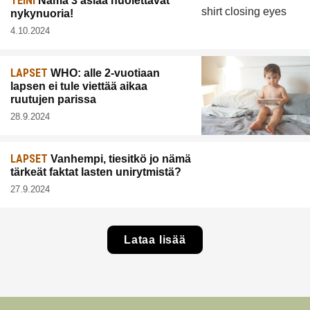
TEINI
Nämä 3 asiaa huolettavat
nykynuoria!
4.10.2024
LAPSET
WHO: alle 2-vuotiaan
lapsen ei tule viettää aikaa
ruutujen parissa
28.9.2024
LAPSET
Vanhempi, tiesitkö jo nämä
tärkeät faktat lasten unirytmistä?
27.9.2024
Lataa lisää