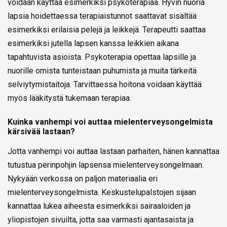
voidaan käyttää esimerkiksi psykoterapiaa. Hyvin nuoria
lapsia hoidettaessa terapiaistunnot saattavat sisältää
esimerkiksi erilaisia pelejä ja leikkejä. Terapeutti saattaa
esimerkiksi jutella lapsen kanssa leikkien aikana
tapahtuvista asioista. Psykoterapia opettaa lapsille ja
nuorille omista tunteistaan puhumista ja muita tärkeitä
selviytymistaitoja. Tarvittaessa hoitona voidaan käyttää
myös lääkitystä tukemaan terapiaa.
Kuinka vanhempi voi auttaa mielenterveysongelmista
kärsivää lastaan?
Jotta vanhempi voi auttaa lastaan parhaiten, hänen kannattaa
tutustua perinpohjin lapsensa mielenterveysongelmaan.
Nykyään verkossa on paljon materiaalia eri
mielenterveysongelmista. Keskustelupalstojen sijaan
kannattaa lukea aiheesta esimerkiksi sairaaloiden ja
yliopistojen sivuilta, jotta saa varmasti ajantasaista ja