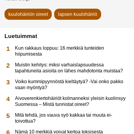
kuulohäiriön oireet
lapsen kuulohäiriö
Luetuimmat
Kun rakkaus loppuu: 16 merkkiä tunteiden
hiipumisesta
Muistin kehitys: miksi varhaislapsuudessa
tapahtuneita asioita on lähes mahdotonta muistaa?
Voiko kummipyynnöstä kieltäytyä? -Vai onko pakko
vaan myöntyä?
Aivoverenkiertohäiriöt kolmanneksi yleisin kuolinsyy
Suomessa – Mistä tunnistat oireet?
Mitä tehdä, jos vauva syö kakkaa tai muuta ei-
toivottua?
Nämä 10 merkkiä voivat kertoa toksisesta