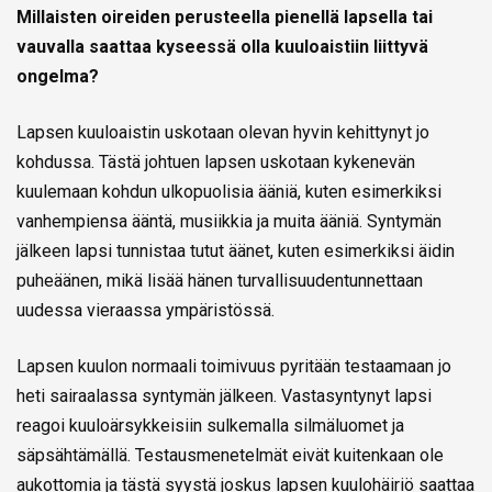
Millaisten oireiden perusteella pienellä lapsella tai
vauvalla saattaa kyseessä olla kuuloaistiin liittyvä
ongelma?
Lapsen kuuloaistin uskotaan olevan hyvin kehittynyt jo
kohdussa. Tästä johtuen lapsen uskotaan kykenevän
kuulemaan kohdun ulkopuolisia ääniä, kuten esimerkiksi
vanhempiensa ääntä, musiikkia ja muita ääniä. Syntymän
jälkeen lapsi tunnistaa tutut äänet, kuten esimerkiksi äidin
puheäänen, mikä lisää hänen turvallisuudentunnettaan
uudessa vieraassa ympäristössä.
Lapsen kuulon normaali toimivuus pyritään testaamaan jo
heti sairaalassa syntymän jälkeen. Vastasyntynyt lapsi
reagoi kuuloärsykkeisiin sulkemalla silmäluomet ja
säpsähtämällä. Testausmenetelmät eivät kuitenkaan ole
aukottomia ja tästä syystä joskus lapsen kuulohäiriö saattaa