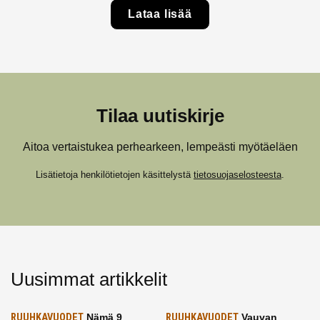
Lataa lisää
Tilaa uutiskirje
Aitoa vertaistukea perhearkeen, lempeästi myötäeläen
Lisätietoja henkilötietojen käsittelystä
tietosuojaselosteesta
.
Uusimmat artikkelit
RUUHKAVUODET
Nämä 9
RUUHKAVUODET
Vauvan