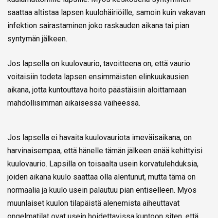
saattaa altistaa lapsen kuulohäiriöille, samoin kuin vakavan
infektion sairastaminen joko raskauden aikana tai pian
syntymän jälkeen.
Jos lapsella on kuulovaurio, tavoitteena on, että vaurio
voitaisiin todeta lapsen ensimmäisten elinkuukausien
aikana, jotta kuntouttava hoito päästäisiin aloittamaan
mahdollisimman aikaisessa vaiheessa.
Jos lapsella ei havaita kuulovauriota imeväisaikana, on
harvinaisempaa, että hänelle tämän jälkeen enää kehittyisi
kuulovaurio. Lapsilla on toisaalta usein korvatulehduksia,
joiden aikana kuulo saattaa olla alentunut, mutta tämä on
normaalia ja kuulo usein palautuu pian entiselleen. Myös
muunlaiset kuulon tilapäistä alenemista aiheuttavat
ongelmatilat ovat usein hoidettavissa kuntoon siten, että