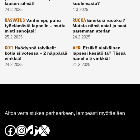
lapsen silmät!
kuolemasta?
24.3.2025
4.3.2025
KASVATUS
Vanhempi, puhu
RUOKA
Eineksiä ruoaksi?
työelämästä lapselle – mutta
Muista nämä asiat ja saat
mieti sanojasi!
paremman aterian
25.2.2025
24.2.2025
KOTI
Hyödynnä talvikelit
ARKI
Etsiikö alaikäinen
kotia siivotessa – 2 näppärää
lapsesi kesätöitä? Tässä
vinkkiä!
hänelle 5 vinkkiä!
24.2.2025
21.2.2025
Aitoa vertaistukea perhearkeen, lempeästi myötäeläen
Facebook
Instagram
TikTok
X