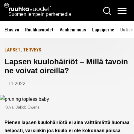
Siirry
Ruuhkavuodet.fi
Hae
Etusivulle
sisältöön
Vali
Suomen lempein perhemedia
Etusivu
Ruuhkavuodet
Vanhemmuus
Lapsiperhe
Uutise
LAPSET
TERVEYS
,
Lapsen kuulohäiriöt – Millä tavoin
ne voivat oireilla?
1.11.2022
Kuva: Jakob Owens
Pienen lapsen kuulohäiriötä ei aina välttämättä huomaa
helposti, varsinkin jos kuulo ei ole kokonaan poissa.