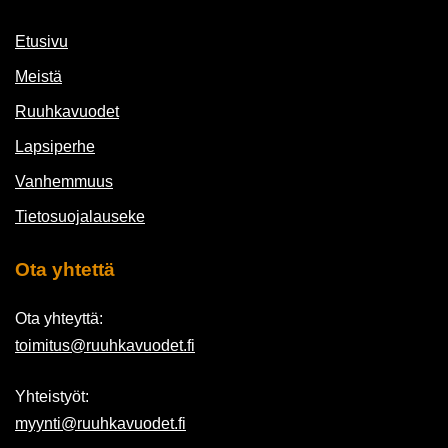
Etusivu
Meistä
Ruuhkavuodet
Lapsiperhe
Vanhemmuus
Tietosuojalauseke
Ota yhtettä
Ota yhteyttä:
toimitus@ruuhkavuodet.fi
Yhteistyöt:
myynti@ruuhkavuodet.fi