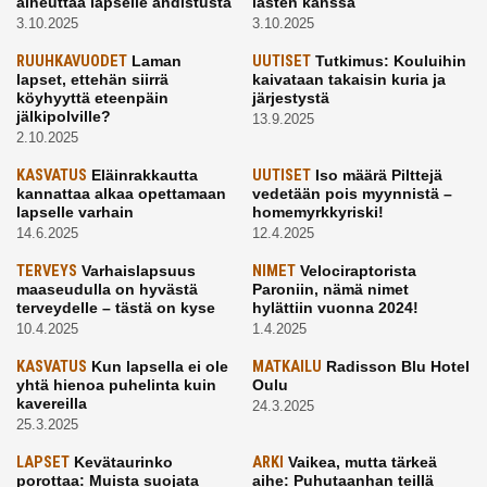
aiheuttaa lapselle ahdistusta
lasten kanssa
3.10.2025
3.10.2025
RUUHKAVUODET
Laman
UUTISET
Tutkimus: Kouluihin
lapset, ettehän siirrä
kaivataan takaisin kuria ja
köyhyyttä eteenpäin
järjestystä
jälkipolville?
13.9.2025
2.10.2025
KASVATUS
Eläinrakkautta
UUTISET
Iso määrä Pilttejä
kannattaa alkaa opettamaan
vedetään pois myynnistä –
lapselle varhain
homemyrkkyriski!
14.6.2025
12.4.2025
TERVEYS
Varhaislapsuus
NIMET
Velociraptorista
maaseudulla on hyvästä
Paroniin, nämä nimet
terveydelle – tästä on kyse
hylättiin vuonna 2024!
10.4.2025
1.4.2025
KASVATUS
Kun lapsella ei ole
MATKAILU
Radisson Blu Hotel
yhtä hienoa puhelinta kuin
Oulu
kavereilla
24.3.2025
25.3.2025
LAPSET
Kevätaurinko
ARKI
Vaikea, mutta tärkeä
porottaa: Muista suojata
aihe: Puhutaanhan teillä