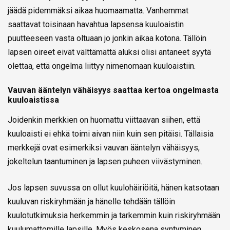
jäädä pidemmäksi aikaa huomaamatta. Vanhemmat
saattavat toisinaan havahtua lapsensa kuuloaistin
puutteeseen vasta oltuaan jo jonkin aikaa kotona. Tällöin
lapsen oireet eivät välttämättä aluksi olisi antaneet syytä
olettaa, että ongelma liittyy nimenomaan kuuloaistiin.
Vauvan ääntelyn vähäisyys saattaa kertoa ongelmasta
kuuloaistissa
Joidenkin merkkien on huomattu viittaavan siihen, että
kuuloaisti ei ehkä toimi aivan niin kuin sen pitäisi. Tällaisia
merkkejä ovat esimerkiksi vauvan ääntelyn vähäisyys,
jokeltelun taantuminen ja lapsen puheen viivästyminen.
Jos lapsen suvussa on ollut kuulohäiriöitä, hänen katsotaan
kuuluvan riskiryhmään ja hänelle tehdään tällöin
kuulotutkimuksia herkemmin ja tarkemmin kuin riskiryhmään
kuulumattomille lapsille. Myös keskosena syntyminen