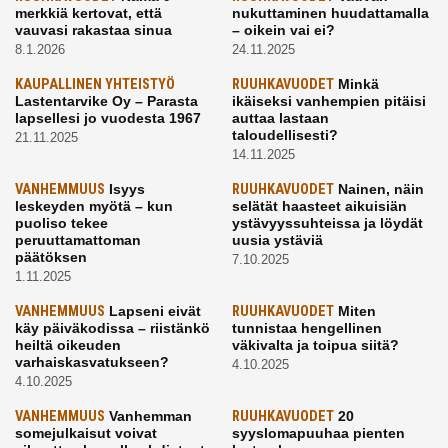
merkkiä kertovat, että
nukuttaminen huudattamalla
vauvasi rakastaa sinua
– oikein vai ei?
8.1.2026
24.11.2025
KAUPALLINEN YHTEISTYÖ
RUUHKAVUODET
Minkä
Lastentarvike Oy – Parasta
ikäiseksi vanhempien pitäisi
lapsellesi jo vuodesta 1967
auttaa lastaan
taloudellisesti?
21.11.2025
14.11.2025
VANHEMMUUS
Isyys
RUUHKAVUODET
Nainen, näin
leskeyden myötä – kun
selätät haasteet aikuisiän
puoliso tekee
ystävyyssuhteissa ja löydät
peruuttamattoman
uusia ystäviä
päätöksen
7.10.2025
1.11.2025
VANHEMMUUS
Lapseni eivät
RUUHKAVUODET
Miten
käy päiväkodissa – riistänkö
tunnistaa hengellinen
heiltä oikeuden
väkivalta ja toipua siitä?
varhaiskasvatukseen?
4.10.2025
4.10.2025
VANHEMMUUS
Vanhemman
RUUHKAVUODET
20
somejulkaisut voivat
syyslomapuuhaa pienten