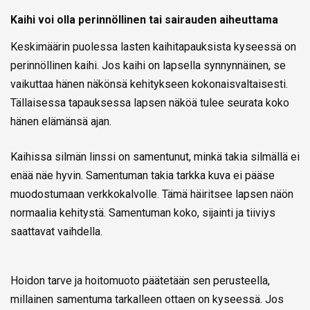
Kaihi voi olla perinnöllinen tai sairauden aiheuttama
Keskimäärin puolessa lasten kaihitapauksista kyseessä on
perinnöllinen kaihi. Jos kaihi on lapsella synnynnäinen, se
vaikuttaa hänen näkönsä kehitykseen kokonaisvaltaisesti.
Tällaisessa tapauksessa lapsen näköä tulee seurata koko
hänen elämänsä ajan.
Kaihissa silmän linssi on samentunut, minkä takia silmällä ei
enää näe hyvin. Samentuman takia tarkka kuva ei pääse
muodostumaan verkkokalvolle. Tämä häiritsee lapsen näön
normaalia kehitystä. Samentuman koko, sijainti ja tiiviys
saattavat vaihdella.
Hoidon tarve ja hoitomuoto päätetään sen perusteella,
millainen samentuma tarkalleen ottaen on kyseessä. Jos