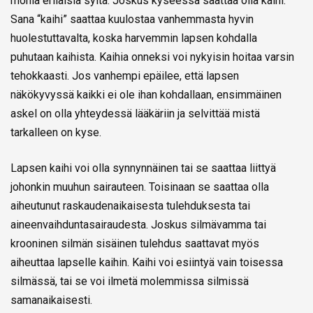
monia erilaisia syitä. Joskus kyseessä saattaa olla kaihi.
Sana “kaihi” saattaa kuulostaa vanhemmasta hyvin
huolestuttavalta, koska harvemmin lapsen kohdalla
puhutaan kaihista. Kaihia onneksi voi nykyisin hoitaa varsin
tehokkaasti. Jos vanhempi epäilee, että lapsen
näkökyvyssä kaikki ei ole ihan kohdallaan, ensimmäinen
askel on olla yhteydessä lääkäriin ja selvittää mistä
tarkalleen on kyse.
Lapsen kaihi voi olla synnynnäinen tai se saattaa liittyä
johonkin muuhun sairauteen. Toisinaan se saattaa olla
aiheutunut raskaudenaikaisesta tulehduksesta tai
aineenvaihduntasairaudesta. Joskus silmävamma tai
krooninen silmän sisäinen tulehdus saattavat myös
aiheuttaa lapselle kaihin. Kaihi voi esiintyä vain toisessa
silmässä, tai se voi ilmetä molemmissa silmissä
samanaikaisesti.