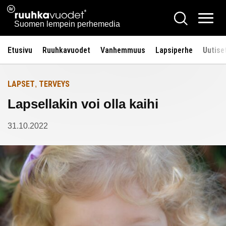
Siirry
Ruuhkavuodet.fi
Hae
Etusivulle
sisältöön
Vali
Suomen lempein perhemedia
Etusivu
Ruuhkavuodet
Vanhemmuus
Lapsiperhe
Uutise
LAPSET
TERVEYS
,
Lapsellakin voi olla kaihi
31.10.2022