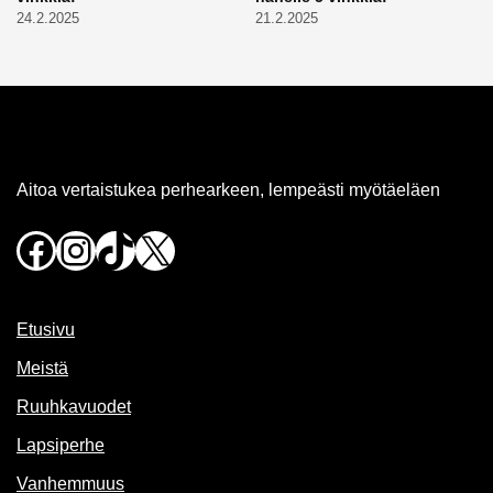
24.2.2025
21.2.2025
Aitoa vertaistukea perhearkeen, lempeästi myötäeläen
Facebook
Instagram
TikTok
X
Etusivu
Meistä
Ruuhkavuodet
Lapsiperhe
Vanhemmuus