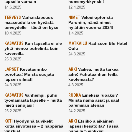
lapselle varhain
homemyrkkyriski!
14.6.2025
12.4.2025
TERVEYS
Varhaislapsuus
NIMET
Velociraptorista
maaseudulla on hyvästä
Paroniin, nämä nimet
terveydelle – tästä on kyse
hylättiin vuonna 2024!
10.4.2025
1.4.2025
KASVATUS
Kun lapsella ei ole
MATKAILU
Radisson Blu Hotel
yhtä hienoa puhelinta kuin
Oulu
kavereilla
24.3.2025
25.3.2025
LAPSET
Kevätaurinko
ARKI
Vaikea, mutta tärkeä
porottaa: Muista suojata
aihe: Puhutaanhan teillä
lapsen silmät!
kuolemasta?
24.3.2025
4.3.2025
KASVATUS
Vanhempi, puhu
RUOKA
Eineksiä ruoaksi?
työelämästä lapselle – mutta
Muista nämä asiat ja saat
mieti sanojasi!
paremman aterian
25.2.2025
24.2.2025
KOTI
Hyödynnä talvikelit
ARKI
Etsiikö alaikäinen
kotia siivotessa – 2 näppärää
lapsesi kesätöitä? Tässä
vinkkiä!
hänelle 5 vinkkiä!