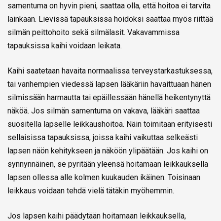
samentuma on hyvin pieni, saattaa olla, että hoitoa ei tarvita
lainkaan. Lievissä tapauksissa hoidoksi saattaa myös riittää
silmän peittohoito sekä silmälasit. Vakavammissa
tapauksissa kaihi voidaan leikata.
Kaihi saatetaan havaita normaalissa terveystarkastuksessa,
tai vanhempien viedessä lapsen lääkäriin havaittuaan hänen
silmissään harmautta tai epäillessään hänellä heikentynyttä
näköä. Jos silmän samentuma on vakava, lääkäri saattaa
suositella lapselle leikkaushoitoa. Näin toimitaan erityisesti
sellaisissa tapauksissa, joissa kaihi vaikuttaa selkeästi
lapsen näön kehitykseen ja näköön ylipäätään. Jos kaihi on
synnynnäinen, se pyritään yleensä hoitamaan leikkauksella
lapsen ollessa alle kolmen kuukauden ikäinen. Toisinaan
leikkaus voidaan tehdä vielä tätäkin myöhemmin.
Jos lapsen kaihi päädytään hoitamaan leikkauksella,