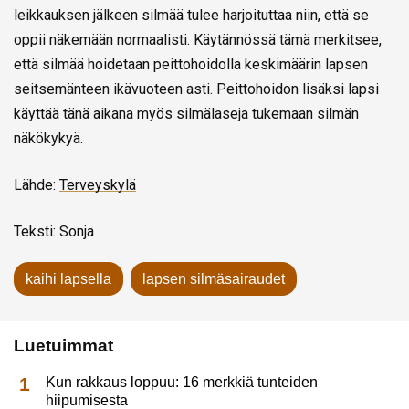
leikkauksen jälkeen silmää tulee harjoituttaa niin, että se
oppii näkemään normaalisti. Käytännössä tämä merkitsee,
että silmää hoidetaan peittohoidolla keskimäärin lapsen
seitsemänteen ikävuoteen asti. Peittohoidon lisäksi lapsi
käyttää tänä aikana myös silmälaseja tukemaan silmän
näkökykyä.
Lähde:
Terveyskylä
Teksti: Sonja
kaihi lapsella
lapsen silmäsairaudet
Luetuimmat
Kun rakkaus loppuu: 16 merkkiä tunteiden
hiipumisesta