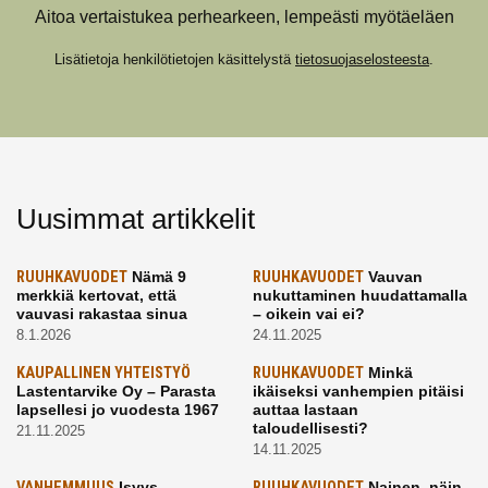
Aitoa vertaistukea perhearkeen, lempeästi myötäeläen
Lisätietoja henkilötietojen käsittelystä
tietosuojaselosteesta
.
Uusimmat artikkelit
RUUHKAVUODET
Nämä 9
RUUHKAVUODET
Vauvan
merkkiä kertovat, että
nukuttaminen huudattamalla
vauvasi rakastaa sinua
– oikein vai ei?
8.1.2026
24.11.2025
KAUPALLINEN YHTEISTYÖ
RUUHKAVUODET
Minkä
Lastentarvike Oy – Parasta
ikäiseksi vanhempien pitäisi
lapsellesi jo vuodesta 1967
auttaa lastaan
taloudellisesti?
21.11.2025
14.11.2025
VANHEMMUUS
Isyys
RUUHKAVUODET
Nainen, näin