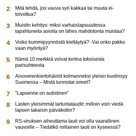
Mitä tehdä, jos vauva syö kakkaa tai muuta ei-
toivottua?
Muistin kehitys: miksi varhaislapsuudessa
tapahtuneita asioita on lähes mahdotonta muistaa?
Voiko kummipyynnöstä kieltäytyä? -Vai onko pakko
vaan myöntyä?
Nämä 10 merkkiä voivat kertoa toksisesta
parisuhteesta
Aivoverenkiertohäiriöt kolmanneksi yleisin kuolinsyy
Suomessa – Mistä tunnistat oireet?
”Lapsenne on autistinen”
Lasten yleisimmät tartuntataudit: milloin voin viedä
lapsen takaisin päiväkotiin?
RS-viruksen aiheuttama tauti voi olla vaarallinen
vauvoille – Tiedätkö millainen tauti on kyseessä?