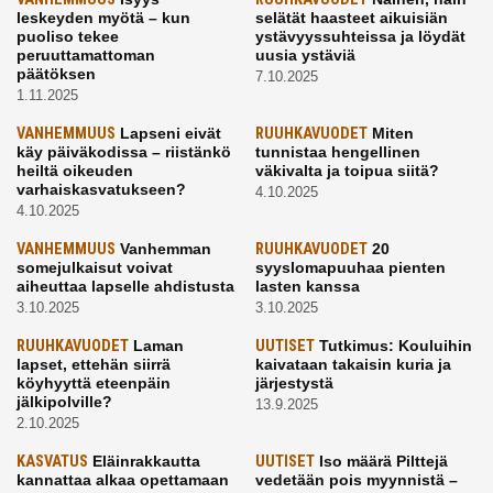
leskeyden myötä – kun
selätät haasteet aikuisiän
puoliso tekee
ystävyyssuhteissa ja löydät
peruuttamattoman
uusia ystäviä
päätöksen
7.10.2025
1.11.2025
VANHEMMUUS
Lapseni eivät
RUUHKAVUODET
Miten
käy päiväkodissa – riistänkö
tunnistaa hengellinen
heiltä oikeuden
väkivalta ja toipua siitä?
varhaiskasvatukseen?
4.10.2025
4.10.2025
VANHEMMUUS
Vanhemman
RUUHKAVUODET
20
somejulkaisut voivat
syyslomapuuhaa pienten
aiheuttaa lapselle ahdistusta
lasten kanssa
3.10.2025
3.10.2025
RUUHKAVUODET
Laman
UUTISET
Tutkimus: Kouluihin
lapset, ettehän siirrä
kaivataan takaisin kuria ja
köyhyyttä eteenpäin
järjestystä
jälkipolville?
13.9.2025
2.10.2025
KASVATUS
Eläinrakkautta
UUTISET
Iso määrä Pilttejä
kannattaa alkaa opettamaan
vedetään pois myynnistä –