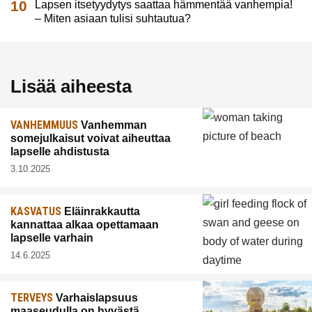
Lapsen itsetyydytys saattaa hämmentää vanhempia!
– Miten asiaan tulisi suhtautua?
Lisää aiheesta
VANHEMMUUS
Vanhemman
somejulkaisut voivat aiheuttaa
lapselle ahdistusta
3.10.2025
KASVATUS
Eläinrakkautta
kannattaa alkaa opettamaan
lapselle varhain
14.6.2025
TERVEYS
Varhaislapsuus
maaseudulla on hyvästä