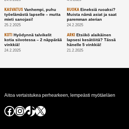
KASVATUS
Vanhempi, puhu
RUOKA
Eineksiä ruoaksi?
työelämästä lapselle – mutta
Muista nämä asiat ja saat
mieti sanojasi!
paremman aterian
25.2.2025
24.2.2025
KOTI
Hyödynnä talvikelit
ARKI
Etsiikö alaikäinen
kotia siivotessa – 2 näppärää
lapsesi kesätöitä? Tässä
vinkkiä!
hänelle 5 vinkkiä!
24.2.2025
21.2.2025
Aitoa vertaistukea perhearkeen, lempeästi myötäeläen
Facebook
Instagram
TikTok
X