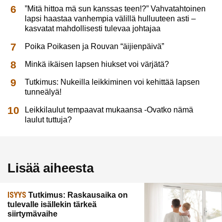
”Mitä hittoa mä sun kanssas teen!?” Vahvatahtoinen
lapsi haastaa vanhempia välillä hulluuteen asti –
kasvatat mahdollisesti tulevaa johtajaa
Poika Poikasen ja Rouvan “äijienpäivä”
Minkä ikäisen lapsen hiukset voi värjätä?
Tutkimus: Nukeilla leikkiminen voi kehittää lapsen
tunneälyä!
Leikkilaulut tempaavat mukaansa -Ovatko nämä
laulut tuttuja?
Lisää aiheesta
ISYYS
Tutkimus: Raskausaika on
tulevalle isällekin tärkeä
siirtymävaihe