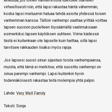
aiheutua, jos toinen vanhemmista tulkitsee tilanteen
virheellisesti niin, että lapsi rakastaa häntä vähemmän,
koska lapsi mieluumin haluaa tehdä asioita yhdessä toisen
vanhemman kanssa. Tällöin vanhempi saattaa yrittää voittaa
lapsen suosion puolelleen löysäämällä vaatimuksiaan
esimerkiksi lapsen käytöksen suhteen. Viime kädessä
tästä ei kuitenkaan ole lapselle kuin haittaa, sillä lapsi
tarvitsee rakkauden lisäksi myös rajoja.
Jos lapsesi suosii sinun sijastasi toista vanhempaansa,
muista, että tämä ei merkitse, että suosittu vanhempi on
sinua parempi vanhempi. Lapsi kuitenkin hyvin
todennäköisesti rakastaa teitä molempia yhtä paljon.
Lähde:
Very Well Family
Teksti: Sonja