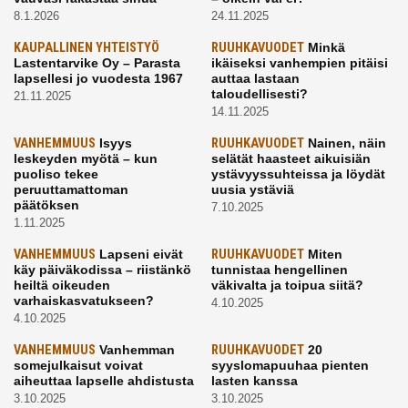
8.1.2026
24.11.2025
KAUPALLINEN YHTEISTYÖ
RUUHKAVUODET
Minkä
Lastentarvike Oy – Parasta
ikäiseksi vanhempien pitäisi
lapsellesi jo vuodesta 1967
auttaa lastaan
taloudellisesti?
21.11.2025
14.11.2025
VANHEMMUUS
Isyys
RUUHKAVUODET
Nainen, näin
leskeyden myötä – kun
selätät haasteet aikuisiän
puoliso tekee
ystävyyssuhteissa ja löydät
peruuttamattoman
uusia ystäviä
päätöksen
7.10.2025
1.11.2025
VANHEMMUUS
Lapseni eivät
RUUHKAVUODET
Miten
käy päiväkodissa – riistänkö
tunnistaa hengellinen
heiltä oikeuden
väkivalta ja toipua siitä?
varhaiskasvatukseen?
4.10.2025
4.10.2025
VANHEMMUUS
Vanhemman
RUUHKAVUODET
20
somejulkaisut voivat
syyslomapuuhaa pienten
aiheuttaa lapselle ahdistusta
lasten kanssa
3.10.2025
3.10.2025