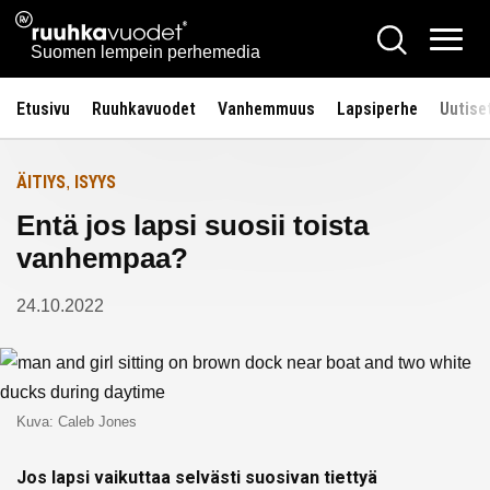
Siirry
Ruuhkavuodet.fi
Hae
Etusivulle
sisältöön
Vali
Suomen lempein perhemedia
Etusivu
Ruuhkavuodet
Vanhemmuus
Lapsiperhe
Uutise
ÄITIYS
ISYYS
,
Entä jos lapsi suosii toista
vanhempaa?
24.10.2022
Kuva: Caleb Jones
Jos lapsi vaikuttaa selvästi suosivan tiettyä