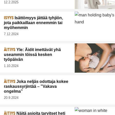
12.2.2025
ISYYS
Isättömyys jättää tyhjiön,
jota paikkaillaan ennemmin tai
myöhemmin
7.12.2024
ÄITIYS
Yle: Äidit imettävät yhä
useammin töissä kesken
työpäivän
1.10.2024
ÄITIYS
Joka neljäs odottaja kokee
raskaussyrjintää – ”Vakava
ongelma”
20.9.2024
ÄITIYS
Näitä asioita tarvitset heti