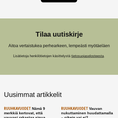
Tilaa uutiskirje
Aitoa vertaistukea perhearkeen, lempeästi myötäeläen
Lisätietoja henkilötietojen käsittelystä
tietosuojaselosteesta
.
Uusimmat artikkelit
RUUHKAVUODET
Nämä 9
RUUHKAVUODET
Vauvan
merkkiä kertovat, että
nukuttaminen huudattamalla
vauvasi rakastaa sinua
– oikein vai ei?