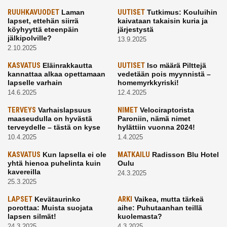
RUUHKAVUODET
Laman
UUTISET
Tutkimus: Kouluihin
lapset, ettehän siirrä
kaivataan takaisin kuria ja
köyhyyttä eteenpäin
järjestystä
jälkipolville?
13.9.2025
2.10.2025
KASVATUS
Eläinrakkautta
UUTISET
Iso määrä Pilttejä
kannattaa alkaa opettamaan
vedetään pois myynnistä –
lapselle varhain
homemyrkkyriski!
14.6.2025
12.4.2025
TERVEYS
Varhaislapsuus
NIMET
Velociraptorista
maaseudulla on hyvästä
Paroniin, nämä nimet
terveydelle – tästä on kyse
hylättiin vuonna 2024!
10.4.2025
1.4.2025
KASVATUS
Kun lapsella ei ole
MATKAILU
Radisson Blu Hotel
yhtä hienoa puhelinta kuin
Oulu
kavereilla
24.3.2025
25.3.2025
LAPSET
Kevätaurinko
ARKI
Vaikea, mutta tärkeä
porottaa: Muista suojata
aihe: Puhutaanhan teillä
lapsen silmät!
kuolemasta?
24.3.2025
4.3.2025