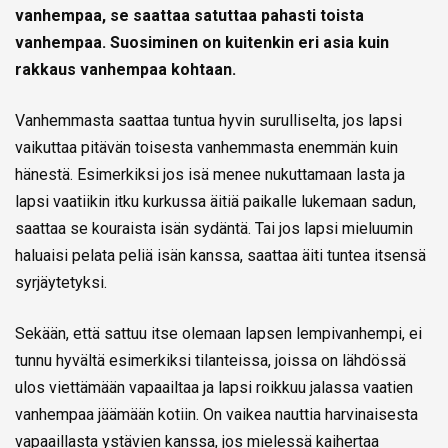
vanhempaa, se saattaa satuttaa pahasti toista
vanhempaa. Suosiminen on kuitenkin eri asia kuin
rakkaus vanhempaa kohtaan.
Vanhemmasta saattaa tuntua hyvin surulliselta, jos lapsi
vaikuttaa pitävän toisesta vanhemmasta enemmän kuin
hänestä. Esimerkiksi jos isä menee nukuttamaan lasta ja
lapsi vaatiikin itku kurkussa äitiä paikalle lukemaan sadun,
saattaa se kouraista isän sydäntä. Tai jos lapsi mieluumin
haluaisi pelata peliä isän kanssa, saattaa äiti tuntea itsensä
syrjäytetyksi.
Sekään, että sattuu itse olemaan lapsen lempivanhempi, ei
tunnu hyvältä esimerkiksi tilanteissa, joissa on lähdössä
ulos viettämään vapaailtaa ja lapsi roikkuu jalassa vaatien
vanhempaa jäämään kotiin. On vaikea nauttia harvinaisesta
vapaaillasta ystävien kanssa, jos mielessä kaihertaa