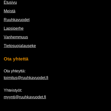
Etusivu
Meistä
Ruuhkavuodet
Lapsiperhe
Vanhemmuus
Tietosuojalauseke
Ota yhtettä
Ota yhteyttä:
toimitus@ruuhkavuodet.fi
Yhteistyöt:
myynti@ruuhkavuodet.fi